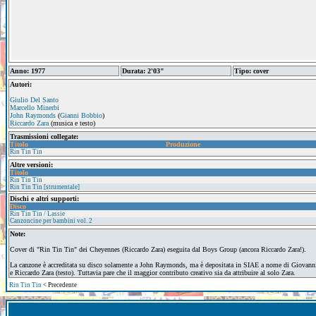
Anno: 1977
Durata: 2'03"
Tipo: cover
Autori:
Giulio Del Santo
Marcello Minerbi
John Raymonds
(
Gianni Bobbio
)
Riccardo Zara
(musica e testo)
Trasmissioni collegate:
Titolo
Produzione
Rin Tin Tin
Altre versioni:
Titolo
Rin Tin Tin
Rin Tin Tin [strumentale]
Dischi e altri supporti:
Disco
Rin Tin Tin / Lassie
Canzoncine per bambini vol. 2
Note:
Cover di "Rin Tin Tin" dei Cheyennes (Riccardo Zara) eseguita dal Boys Group (ancora Riccardo Zara!).
La canzone è accreditata su disco solamente a John Raymonds, ma è depositata in SIAE a nome di Giovann
e Riccardo Zara (testo). Tuttavia pare che il maggior contributo creativo sia da attribuire al solo Zara.
Rin Tin Tin
< Precedente