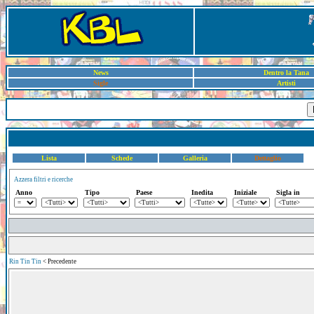
News
Dentro la Tana
Sigle
Artisti
Lista
Schede
Galleria
Dettaglio
Azzera filtri e ricerche
Anno
Tipo
Paese
Inedita
Iniziale
Sigla in
Rin Tin Tin
< Precedente