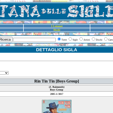
I Lottatori
Dischi
Ricerca
Tutte
Sigle
Artisti
Dischi
Cart
DETTAGLIO SIGLA
Rin Tin Tin [Boys Group]
(J. Raimonds)
Boys Group
2805
di
3817