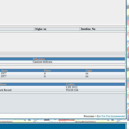
Sigla: xx
Inedita: No
Relazione
Canzone dedicata
Anno
Paese
Sigla
1977
it
xx
1977
it
xx
itore
Codice
S
LSN 1012
ck Record
TGCD 156
Prossimo >
Rin Tin Tin [strumentale]