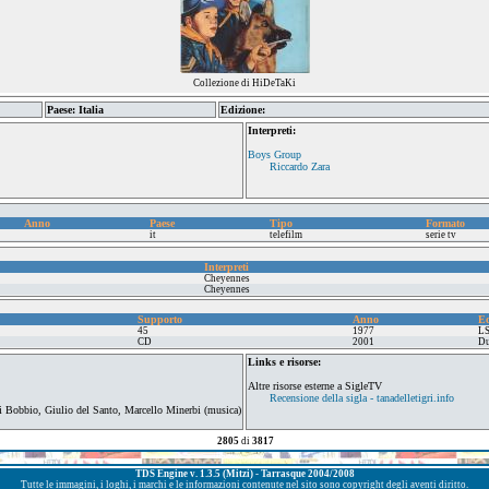
Collezione di HiDeTaKi
Paese: Italia
Edizione:
Interpreti:
Boys Group
Riccardo Zara
Anno
Paese
Tipo
Formato
it
telefilm
serie tv
Interpreti
Cheyennes
Cheyennes
Supporto
Anno
Ed
45
1977
L
CD
2001
Du
Links e risorse:
Altre risorse esterne a SigleTV
Recensione della sigla - tanadelletigri.info
i Bobbio, Giulio del Santo, Marcello Minerbi (musica)
2805
di
3817
TDS Engine v. 1.3.5 (Mitzi) - Tarrasque 2004/2008
Tutte le immagini, i loghi, i marchi e le informazioni contenute nel sito sono copyright degli aventi diritto.