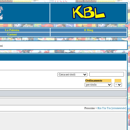
La Palestra
Il Ring
Cartoni
oni
Ordinamento
Prossimo >
Rin Tin Tin [strumentale]