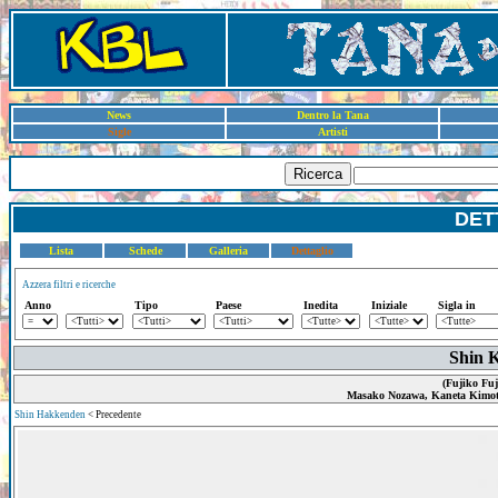
News
Dentro la Tana
Sigle
Artisti
Ricerca
DET
Lista
Schede
Galleria
Dettaglio
Azzera filtri e ricerche
Anno
Tipo
Paese
Inedita
Iniziale
Sigla in
Shin 
(Fujiko Fuj
Masako Nozawa, Kaneta Kimot
Shin Hakkenden
< Precedente