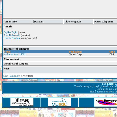
Anno: 1980
Durata:
Tipo: originale
Paese: Giappone
Autori:
Fujiko Fujio
(testo)
Asei Kobayashi
(musica)
Hiroshi Tsutsui
(arrangiamento)
Trasmissioni collegate:
Titolo
Produzione
Anno
Kaibutsu Kun [1980]
Shin'ei Doga
1980
Altre versioni:
Dischi e altri supporti:
Note:
Shin Hakkenden
< Precedente
TDS Engine v. 
Tutte le immagini, i loghi, i marchi e le i
Questo sito si prop
Non è nostra intenzione con