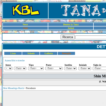
News
Dentro la Tana
Sigle
Artisti
Ricerca
DET
Lista
Schede
Galleria
Dettaglio
Azzera filtri e ricerche
Anno
Tipo
Paese
Inedita
Iniziale
Sigla in
Shin M
(I. Wa
Shin Minashigo Hutch
< Precedente