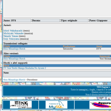
Anno: 1974
Durata:
Tipo: originale
Paese: Giappone
Autori:
Ichirō Wakabayashi
(testo)
Michiyaki Watanabe
(musica)
Takashi Yanase
(testo)
Seiji Yokoyama
(musica)
Trasmissioni collegate:
Titolo
Produzione
Anno
Shin Minashigo Hutch
Tatsunoko
1974
Altre versioni:
Titolo
Interpreti
Shin Minashigo Hutch
Yuri Shima
Dischi e altri supporti:
Disco
TV Size Terebi Manga Shudaika No Ayumi 2
Note:
Shin Minashigo Hutch
< Precedente
TDS Engine v. 
Tutte le immagini, i loghi, i marchi e le i
Questo sito si prop
Non è nostra intenzione con