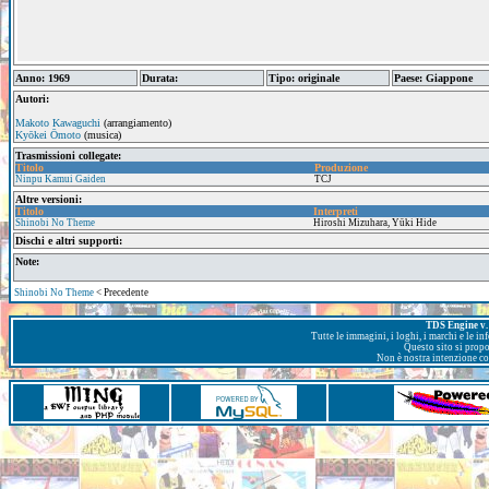
Anno: 1969
Durata:
Tipo: originale
Paese: Giappone
Autori:
Makoto Kawaguchi
(arrangiamento)
Kyōkei Ōmoto
(musica)
Trasmissioni collegate:
Titolo
Produzione
Ninpu Kamui Gaiden
TCJ
Altre versioni:
Titolo
Interpreti
Shinobi No Theme
Hiroshi Mizuhara, Yūki Hide
Dischi e altri supporti:
Note:
Shinobi No Theme
< Precedente
TDS Engine v. 
Tutte le immagini, i loghi, i marchi e le i
Questo sito si prop
Non è nostra intenzione con