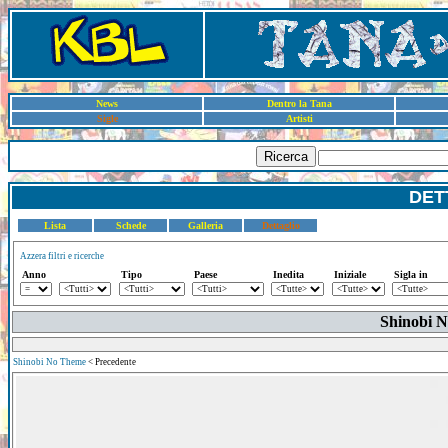
News
Dentro la Tana
Sigle
Artisti
Ricerca
DET
Lista
Schede
Galleria
Dettaglio
Azzera filtri e ricerche
Anno
Tipo
Paese
Inedita
Iniziale
Sigla in
Shinobi N
Shinobi No Theme
< Precedente