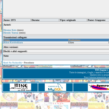
Anno: 1973
Durata:
Tipo: originale
Paese: Giappone
Autori:
Hiromu Koto
(testo)
Hiroshi Tsutsui
(testo)
Trasmissioni collegate:
Titolo
Produzione
Bōken Korobokkuru
Eiken
Altre versioni:
Dischi e altri supporti:
Note:
Shirō No Nichiyōbi
< Precedente
TDS Engine v. 
Tutte le immagini, i loghi, i marchi e le i
Questo sito si prop
Non è nostra intenzione con