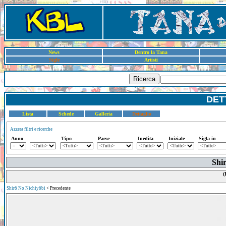
News
Dentro la Tana
Sigle
Artisti
Ricerca
DET
Lista
Schede
Galleria
Dettaglio
Azzera filtri e ricerche
Anno
Tipo
Paese
Inedita
Iniziale
Sigla in
Shir
(
Shirō No Nichiyōbi
< Precedente