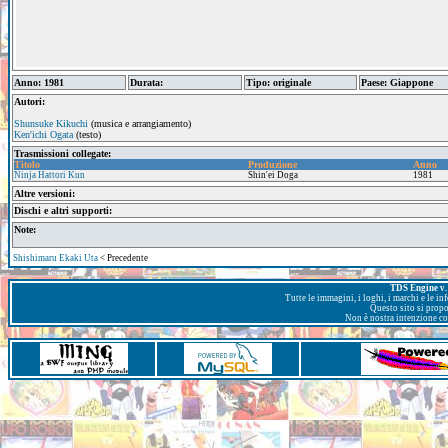
Anno: 1981
Durata:
Tipo: originale
Paese: Giappone
Autori:
Shunsuke Kikuchi
(musica e arrangiamento)
Ken'ichi Ogata
(testo)
Trasmissioni collegate:
Titolo
Produzione
Anno
Ninja Hattori Kun
Shin'ei Doga
1981
Altre versioni:
Dischi e altri supporti:
Note:
Shishimaru Ekaki Uta
< Precedente
TDS Engine v. 
Tutte le immagini, i loghi, i marchi e le i
Questo sito si prop
Non è nostra intenzione con