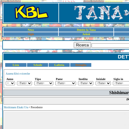
News
Dentro la Tana
Sigle
Artisti
Ricerca
DET
Lista
Schede
Galleria
Dettaglio
Azzera filtri e ricerche
Anno
Tipo
Paese
Inedita
Iniziale
Sigla in
Shishima
(K
Shishimaru Ekaki Uta
< Precedente