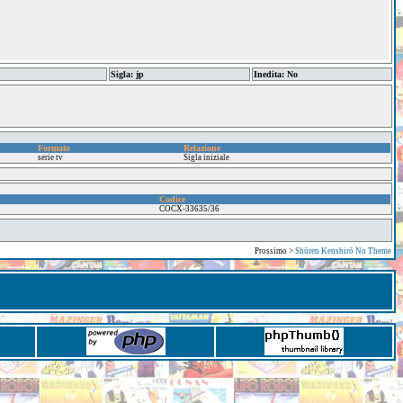
Sigla: jp
Inedita: No
Formato
Relazione
serie tv
Sigla iniziale
Codice
COCX-33635/36
Prossimo >
Shūren Kenshirō No Theme