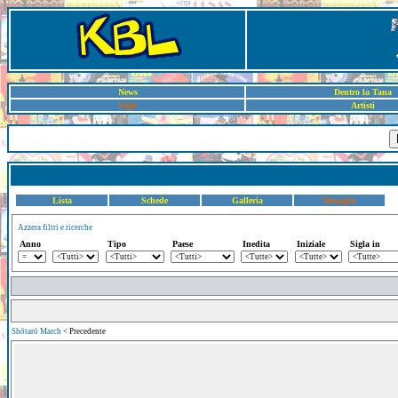
News
Dentro la Tana
Sigle
Artisti
Lista
Schede
Galleria
Dettaglio
Azzera filtri e ricerche
Anno
Tipo
Paese
Inedita
Iniziale
Sigla in
Shōtarō March
< Precedente