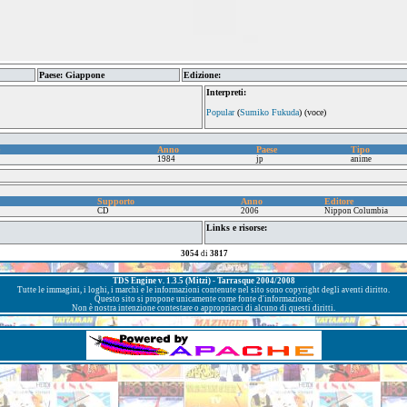
Paese: Giappone
Edizione:
Interpreti:
Popular
(
Sumiko Fukuda
) (voce)
Anno
Paese
Tipo
1984
jp
anime
Supporto
Anno
Editore
CD
2006
Nippon Columbia
Links e risorse:
3054
di
3817
TDS Engine v. 1.3.5 (Mitzi) - Tarrasque 2004/2008
Tutte le immagini, i loghi, i marchi e le informazioni contenute nel sito sono copyright degli aventi diritto.
Questo sito si propone unicamente come fonte d'informazione.
Non è nostra intenzione contestare o appropriarci di alcuno di questi diritti.