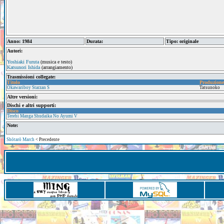
Anno: 1984
Durata:
Tipo: originale
Autori:
Yoshiaki Furuta
(musica e testo)
Katsunori Ishida
(arrangiamento)
Trasmissioni collegate:
Titolo
Produzione
Okawariboy Starzan S
Tatsunoko
Altre versioni:
Dischi e altri supporti:
Disco
Terebi Manga Shudaika No Ayumi V
Note:
Shōtarō March
< Precedente