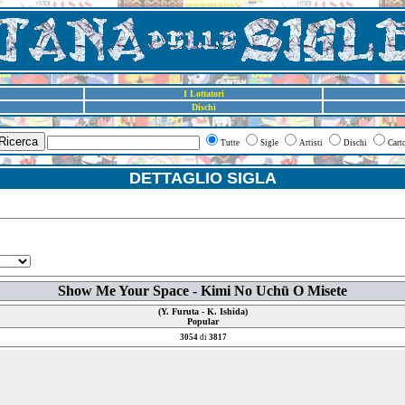
I Lottatori
Dischi
Ricerca
Tutte
Sigle
Artisti
Dischi
Cart
DETTAGLIO SIGLA
Show Me Your Space - Kimi No Uchū O Misete
(Y. Furuta - K. Ishida)
Popular
3054
di
3817