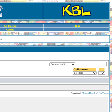
La Palestra
Il Ring
Cartoni
oni
Ordinamento
Prossimo >
Shūren Kenshirō No Theme