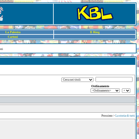
La Palestra
Il Ring
Cartoni
oni
Ordinamento
Prossimo >
La storia di tutti