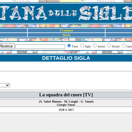
I Lottatori
Dischi
Ricerca
Tutte
Sigle
Artisti
Dischi
Cart
DETTAGLIO SIGLA
La squadra del cuore [TV]
(A. Valeri Manera - M. Longhi - G. Vanni)
Giorgio Vanni
1928
di
3817