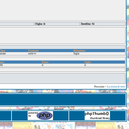
Sigla: it
Inedita: Si
Tipo
Formato
Relazione
anime
serie tv
Sigla
nno
Paese
Sigla
06
it
it
Prossimo >
La storia di tutti