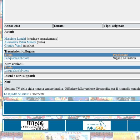
Anno: 2003
Durata:
Tipo: originale
Autori:
Massimo Longhi
(musica e arrangiamento)
Alessandra Valeri Manera
(testo)
Giorgio Vanni
(musica)
Trasmissioni collegate:
Titolo
Produzione
La squadra del cuore
Nippon Animation
Altre versioni:
Titolo
La squadra del cuore
Dischi e altri supporti:
Note:
Versione TV della sigla rimasta sempre inedita. Differisce dalla versione discografica per il ritornello compl
La squadra del cuore
< Precedente