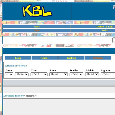
News
Dentro la Tana
Sigle
Artisti
Lista
Schede
Galleria
Dettaglio
Azzera filtri e ricerche
Anno
Tipo
Paese
Inedita
Iniziale
Sigla in
La squadra del cuore
< Precedente