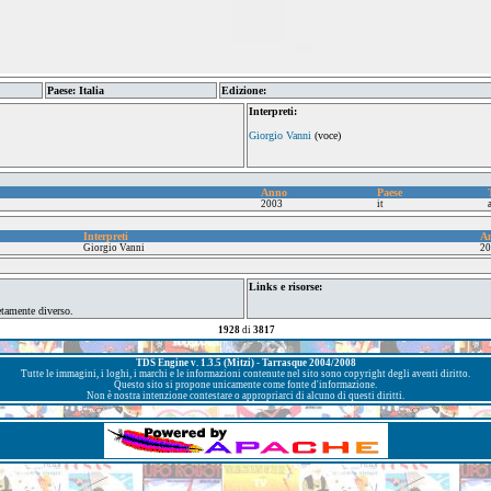
Paese: Italia
Edizione:
Interpreti:
Giorgio Vanni
(voce)
Anno
Paese
2003
it
Interpreti
A
Giorgio Vanni
20
Links e risorse:
etamente diverso.
1928
di
3817
TDS Engine v. 1.3.5 (Mitzi) - Tarrasque 2004/2008
Tutte le immagini, i loghi, i marchi e le informazioni contenute nel sito sono copyright degli aventi diritto.
Questo sito si propone unicamente come fonte d'informazione.
Non è nostra intenzione contestare o appropriarci di alcuno di questi diritti.