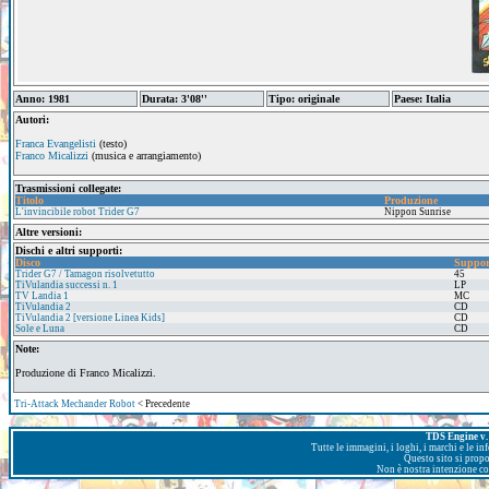
Anno: 1981
Durata: 3'08''
Tipo: originale
Paese: Italia
Autori:
Franca Evangelisti
(testo)
Franco Micalizzi
(musica e arrangiamento)
Trasmissioni collegate:
Titolo
Produzione
L'invincibile robot Trider G7
Nippon Sunrise
Altre versioni:
Dischi e altri supporti:
Disco
Suppor
Trider G7 / Tamagon risolvetutto
45
TiVulandia successi n. 1
LP
TV Landia 1
MC
TiVulandia 2
CD
TiVulandia 2 [versione Linea Kids]
CD
Sole e Luna
CD
Note:
Produzione di Franco Micalizzi.
Tri-Attack Mechander Robot
< Precedente
TDS Engine v. 
Tutte le immagini, i loghi, i marchi e le i
Questo sito si prop
Non è nostra intenzione con