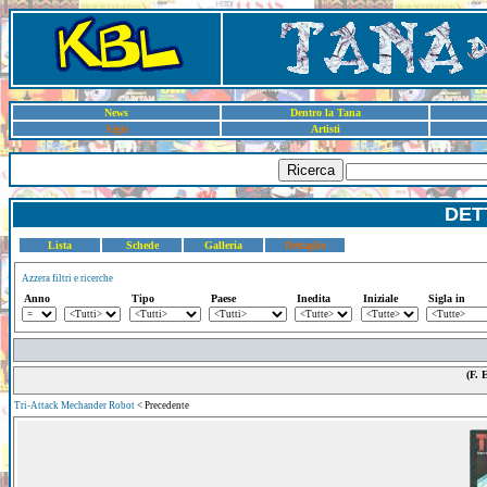
News
Dentro la Tana
Sigle
Artisti
Ricerca
DET
Lista
Schede
Galleria
Dettaglio
Azzera filtri e ricerche
Anno
Tipo
Paese
Inedita
Iniziale
Sigla in
(F. 
Tri-Attack Mechander Robot
< Precedente