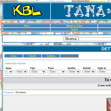
News
Dentro la Tana
Sigle
Artisti
Ricerca
DET
Lista
Schede
Galleria
Dettaglio
Azzera filtri e ricerche
Anno
Tipo
Paese
Inedita
Iniziale
Sigla in
Tu s
(Canto tradi
Tu con noi
< Precedente