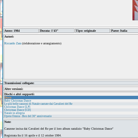
Anno: 1984
Durata: 1'43"
Tipo: originale
Paese: Italia
Autori:
Riccardo Zara
(rielaborazione e arrangiamento)
Trasmissioni collegate:
Altre versioni:
Dischi e altri supporti:
Disco
Baby Christmas Dance
Le più belle canzoni di Natale cantate dai Cavalieri del Re
Christmas Dance [LP]
Christmas Dance [CD]
Natale in allegria
Opera Omnia - Box del 30° anniversario
Note:
Canzone incisa dai Cavalieri del Re per il loro album natalizio "Baby Christmas Dance"
Registrata fra il 16 aprile e il 12 ottobre 1984.