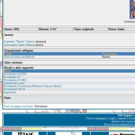
Collezio
Anno: 1992
Durata: 3'14''
Tipo: originale
Paese: Italia
Autori:
Carmelo "Ninni" Carucci
(musica)
Alessandra Valeri Manera
(testo)
Trasmissioni collegate:
Titolo
Produzione
Tutti in scena con Melody
Hasbro
Altre versioni:
Dischi e altri supporti:
Disco
Fivelandia 10 [CD]
Fivelandia 10
Fivelandia 10 [MC]
Amiche del cuore
Fivelandia 10 [edizione Mediaset Cartoon Music]
Fivelandia 9 & 10
Superstars
Note:
Tutti in campo con Lotti
< Precedente
TDS Engine v. 
Tutte le immagini, i loghi, i marchi e le i
Questo sito si prop
Non è nostra intenzione con