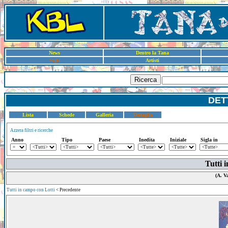
News
Dentro la Tana
Sigle
Artisti
Ricerca
DET
Lista
Schede
Galleria
Dettaglio
Azzera filtri e ricerche
Anno
Tipo
Paese
Inedita
Iniziale
Sigla in
Tutti 
(A. V
Tutti in campo con Lotti
< Precedente