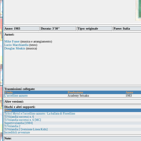
Anno: 1983
Durata: 3'30''
Tipo: originale
Paese: Italia
Autori:
Mike Fraser
(musica e arrangiamento)
Lucio Macchiarella
(testo)
Douglas Meakin
(musica)
Trasmissioni collegate:
Titolo
Produzione
Anno
L'uccellino azzurro
Academy Seisaku
1983
Altre versioni:
Dischi e altri supporti:
Disco
Tyltyl Mytyl e l'uccellino azzurro / La ballata di Fiorellino
TiVulandia successi n. 6
TiVulandia successi n. 6 [MC]
Supertivulandia [1984]
TiVulandia 2
TiVulandia 2 [versione Linea Kids]
Incredibili avventure
Note: