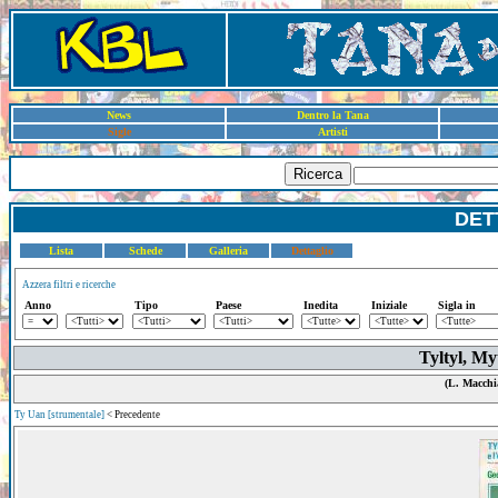
News
Dentro la Tana
Sigle
Artisti
Ricerca
DET
Lista
Schede
Galleria
Dettaglio
Azzera filtri e ricerche
Anno
Tipo
Paese
Inedita
Iniziale
Sigla in
Tyltyl, My
(L. Macchi
Ty Uan [strumentale]
< Precedente