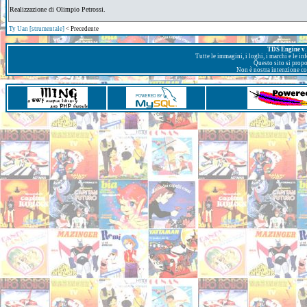
Realizzazione di Olimpio Petrossi.
Ty Uan [strumentale]
< Precedente
TDS Engine v. 
Tutte le immagini, i loghi, i marchi e le i
Questo sito si prop
Non è nostra intenzione con