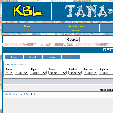
News
Dentro la Tana
Sigle
Artisti
Ricerca
DET
Lista
Schede
Galleria
Dettaglio
Azzera filtri e ricerche
Anno
Tipo
Paese
Inedita
Iniziale
Sigla in
Meiko Naka
Uchū Wa Taihen Da!
< Precedente