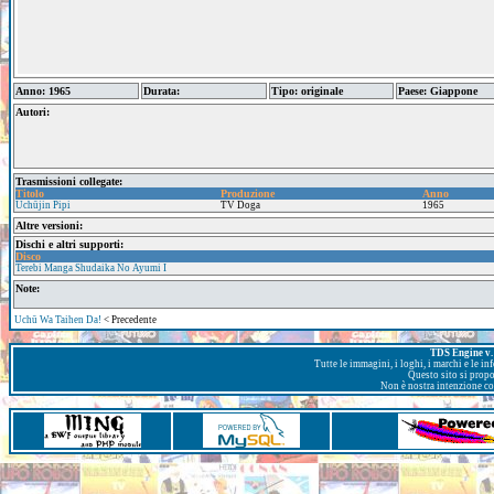
Anno: 1965
Durata:
Tipo: originale
Paese: Giappone
Autori:
Trasmissioni collegate:
Titolo
Produzione
Anno
Uchūjin Pipi
TV Doga
1965
Altre versioni:
Dischi e altri supporti:
Disco
Terebi Manga Shudaika No Ayumi I
Note:
Uchū Wa Taihen Da!
< Precedente
TDS Engine v. 
Tutte le immagini, i loghi, i marchi e le i
Questo sito si prop
Non è nostra intenzione con