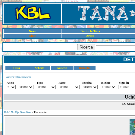
News
Dentro la Tana
Sigle
Artisti
Ricerca
DET
Lista
Schede
Galleria
Dettaglio
Azzera filtri e ricerche
Anno
Tipo
Paese
Inedita
Iniziale
Sigla in
Uchū
(A. Sakai
Uchū No Ōja Grendizer
< Precedente