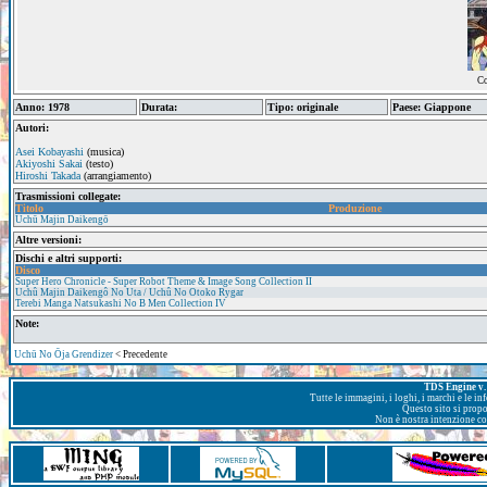
Co
Anno: 1978
Durata:
Tipo: originale
Paese: Giappone
Autori:
Asei Kobayashi
(musica)
Akiyoshi Sakai
(testo)
Hiroshi Takada
(arrangiamento)
Trasmissioni collegate:
Titolo
Produzione
Uchū Majin Daikengō
Altre versioni:
Dischi e altri supporti:
Disco
Super Hero Chronicle - Super Robot Theme & Image Song Collection II
Uchû Majin Daikengô No Uta / Uchû No Otoko Rygar
Terebi Manga Natsukashi No B Men Collection IV
Note:
Uchū No Ōja Grendizer
< Precedente
TDS Engine v. 
Tutte le immagini, i loghi, i marchi e le i
Questo sito si prop
Non è nostra intenzione con