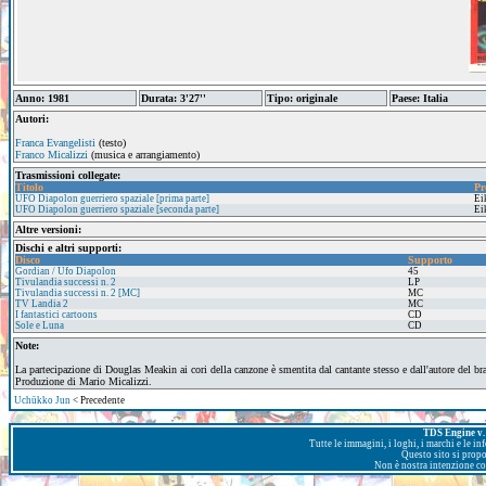
Anno: 1981
Durata: 3'27''
Tipo: originale
Paese: Italia
Autori:
Franca Evangelisti
(testo)
Franco Micalizzi
(musica e arrangiamento)
Trasmissioni collegate:
Titolo
Pr
UFO Diapolon guerriero spaziale [prima parte]
Ei
UFO Diapolon guerriero spaziale [seconda parte]
Ei
Altre versioni:
Dischi e altri supporti:
Disco
Supporto
Gordian / Ufo Diapolon
45
Tivulandia successi n. 2
LP
Tivulandia successi n. 2 [MC]
MC
TV Landia 2
MC
I fantastici cartoons
CD
Sole e Luna
CD
Note:
La partecipazione di Douglas Meakin ai cori della canzone è smentita dal cantante stesso e dall'autore del br
Produzione di Mario Micalizzi.
Uchūkko Jun
< Precedente
TDS Engine v. 
Tutte le immagini, i loghi, i marchi e le i
Questo sito si prop
Non è nostra intenzione con