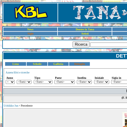
News
Dentro la Tana
Sigle
Artisti
Ricerca
DET
Lista
Schede
Galleria
Dettaglio
Azzera filtri e ricerche
Anno
Tipo
Paese
Inedita
Iniziale
Sigla in
(F. 
Uchūkko Jun
< Precedente