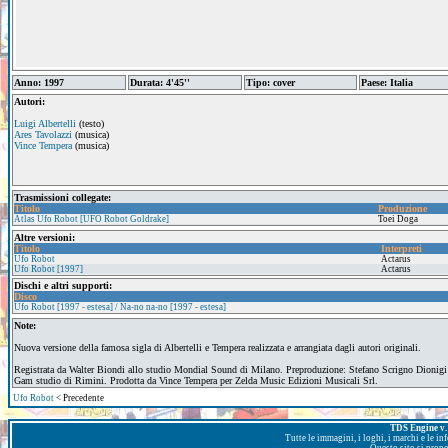
Anno: 1997
Durata: 4'45''
Tipo: cover
Paese: Italia
Autori:
Luigi Albertelli
(testo)
Ares Tavolazzi
(musica)
Vince Tempera
(musica)
Trasmissioni collegate:
Titolo
Produzione
Atlas Ufo Robot [UFO Robot Goldrake]
Toei Doga
Altre versioni:
Titolo
Interpreti
Ufo Robot
Actarus
Ufo Robot [1997]
Actarus
Dischi e altri supporti:
Disco
Ufo Robot [1997 - estesa] / Na-no na-no [1997 - estesa]
Note:
Nuova versione della famosa sigla di Albertelli e Tempera realizzata e arrangiata dagli autori originali.
Registrata da Walter Biondi allo studio Mondial Sound di Milano. Preproduzione: Stefano Scrigno Dionig
Gam studio di Rimini. Prodotta da Vince Tempera per Zelda Music Edizioni Musicali Srl.
Ufo Robot
< Precedente
TDS Engine v. 
Tutte le immagini, i loghi, i marchi e le i