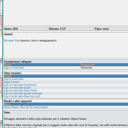
Anno: 2011
Durata: 3'23"
Tipo: cover
Autori:
Riccardo Zara
(musica, testo e arrangiamento)
Trasmissioni collegate:
Titolo
Produzione
Ugo, il re del judo
Tatsunoko
Altre versioni:
Titolo
Ugo il re del judo
Sugar il boxer
Ugo il re del judo [sinfonica]
Ugo il re del judo [base]
Ugo il re del judo [base 2010]
Ugo il re del judo [prima versione]
Ugo il re del judo [base con cori]
Dischi e altri supporti:
Disco
Opera Omnia - Box del 30° anniversario
Note:
Mixaggio alternativo della sigla realizzato per il cofanetto Opera Omnia.
Differisce dalla versione originale per il maggior risalto dato alla voce di Guiomar, che nelle strofe diventa