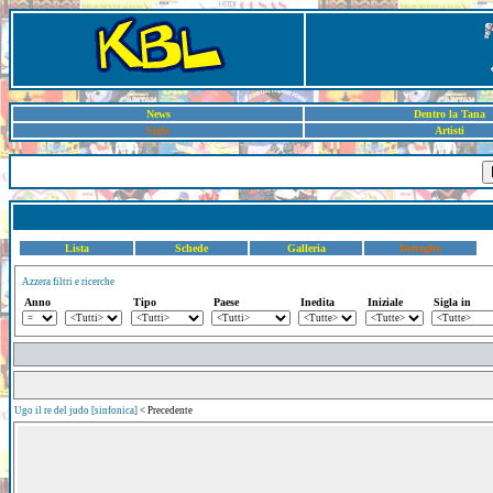
News
Dentro la Tana
Sigle
Artisti
Lista
Schede
Galleria
Dettaglio
Azzera filtri e ricerche
Anno
Tipo
Paese
Inedita
Iniziale
Sigla in
Ugo il re del judo [sinfonica]
< Precedente