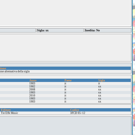
Sigla: xx
Inedita: No
zione
one alternativa della sigla
Anno
Paese
Sigla
1983
it
it
1982
it
xx
2008
it
xx
1983
it
xx
2010
it
xx
1983
it
xx
1983
it
xx
Editore
Codice
Tre Effe Music
3FCD 05~12