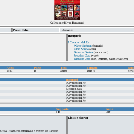
Collezione di Ivan Bersanetti
Paese: Italia
Edizione:
Interpreti:
I Cavalieri del Re
Walter Scebran
(batteria)
Clara Serina
(cori)
Guiomar Serina
(voce e cori)
Jonathan Zara
(voce)
Riccardo Zara
(cori, chitarre, basso e tastiere)
Anno
Paese
Tipo
Formato
Rela
1983
it
anime
serie tv
Versi
Interpreti
I Cavalieri del Re
I Cavalieri del Re
Riccardo Zara
I Cavalieri del Re
I Cavalieri del Re
I Cavalieri del Re
I Cavalieri del Re
Supporto
Anno
CD
2011
Links e risorse:
 solista. Brano rimasterizzato e mixato da Fabiano