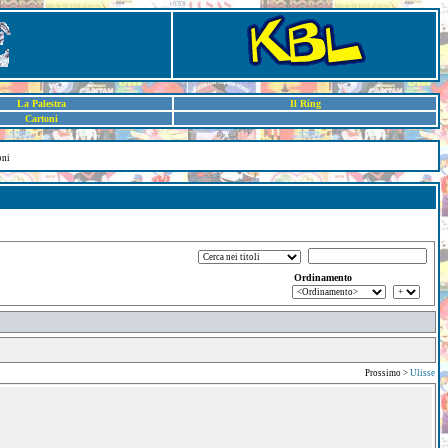
La Palestra
Il Ring
Cartoni
oni
Ordinamento
Prossimo >
Ulisse