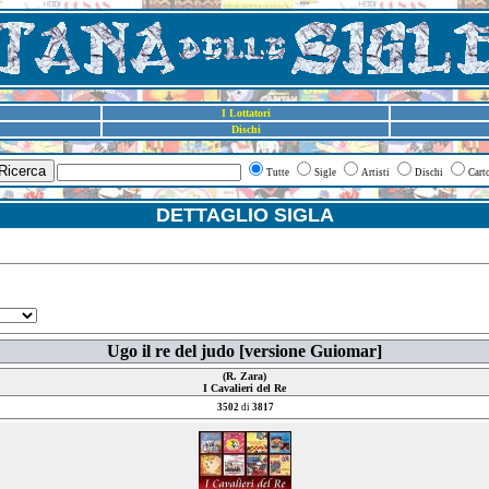
I Lottatori
Dischi
Ricerca
Tutte
Sigle
Artisti
Dischi
Cart
DETTAGLIO SIGLA
Ugo il re del judo [versione Guiomar]
(R. Zara)
I Cavalieri del Re
3502
di
3817