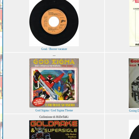
Goal / Buone vacanze
---
God Sigma / God Sigma Theme
Going D
Collezione di HiDeTaKi