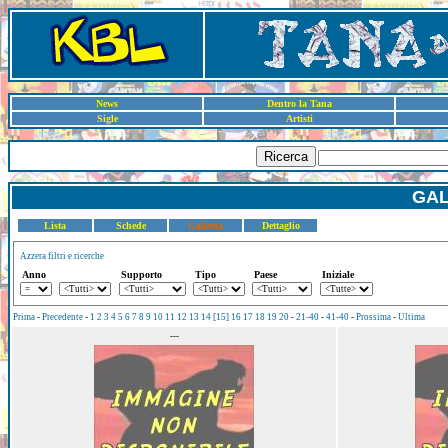
News
Dentro la Tana
Sigle
Artisti
Ricerca
GAL
Lista
Schede
Galleria
Dettaglio
Azzera filtri e ricerche
Anno
Supporto
Tipo
Paese
Iniziale
Prima
-
Precedente
-
1
2
3
4
5
6
7
8
9
10
11
12
13
14
[15]
16
17
18
19
20
-
21-40
-
41-40
-
Prossima
-
Ultima
---