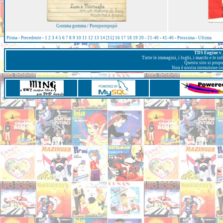
Gomma gomma / Poroporopopò
Prima
-
Precedente
-
1
2
3
4
5
6
7
8
9
10
11
12
13
14
[15]
16
17
18
19
20
-
21-40
-
41-40
-
Prossima
-
Ultima
TDS Engine v. 
Tutte le immagini, i loghi, i marchi e le i
Questo sito si prop
Non è nostra intenzione con