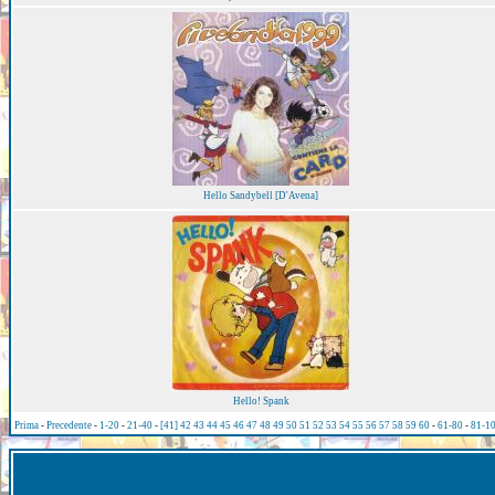
Hello Sandybell [D'Avena]
Hello! Spank
Prima
-
Precedente
-
1-20
-
21-40
-
[41]
42
43
44
45
46
47
48
49
50
51
52
53
54
55
56
57
58
59
60
-
61-80
-
81-1