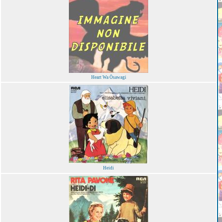
Heart Wa Ōsawagi
Heidi