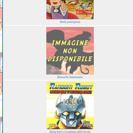
Heidi principessa
Heiwa No Senshitachi
Hello Kitty e il teatrino delle favole