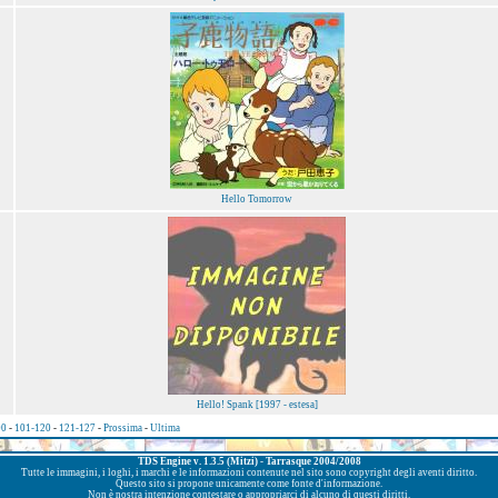
Hello Tomorrow
Hello! Spank [1997 - estesa]
00
-
101-120
-
121-127
-
Prossima
-
Ultima
TDS Engine v. 1.3.5 (Mitzi) - Tarrasque 2004/2008
Tutte le immagini, i loghi, i marchi e le informazioni contenute nel sito sono copyright degli aventi diritto.
Questo sito si propone unicamente come fonte d'informazione.
Non è nostra intenzione contestare o appropriarci di alcuno di questi diritti.