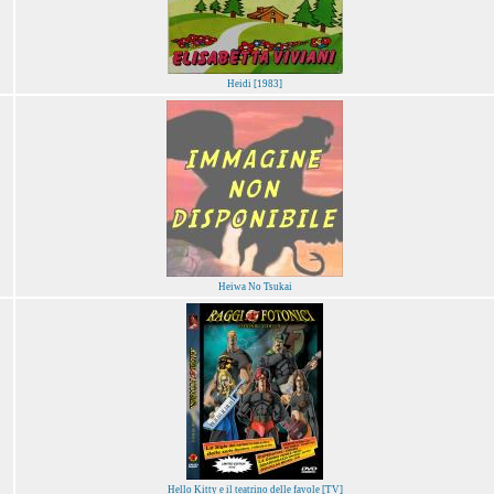
Heidi [1983]
Heiwa No Tsukai
Hello Kitty e il teatrino delle favole [TV]