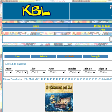
News
Dentro la Tana
Sigle
Artisti
Lista
Schede
Galleria
Dettaglio
Azzera filtri e ricerche
Anno
Tipo
Paese
Inedita
Iniziale
Sigla in
Prima
-
Precedente
-
1-20
-
21-40
-
[41]
42
43
44
45
46
47
48
49
50
51
52
53
54
55
56
57
58
59
60
-
61-80
-
81-1