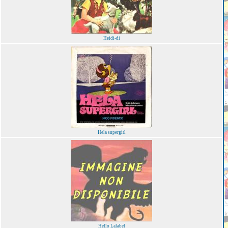
Heidi-di
Hela supergirl
Hello Lalabel