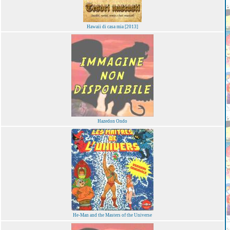
Hawaii di casa mia [2013]
Hazedon Ondo
He-Man and the Masters of the Universe