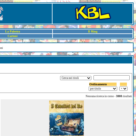
La Palestra
Il Ring
Cartoni
oni
Ordinamento
Nessuna ricerca in corso -
3808
risultati