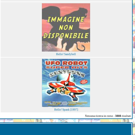
Hello! Sandybell
Hello! Spank [1997]
Nessuna ricerca in corso -
3808
risultati