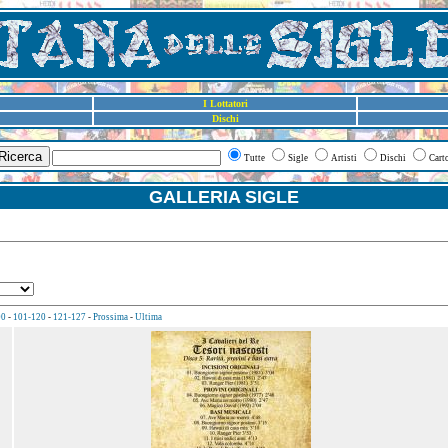
I Lottatori
Dischi
Ricerca
Tutte
Sigle
Artisti
Dischi
Cart
GALLERIA SIGLE
00
-
101-120
-
121-127
-
Prossima
-
Ultima