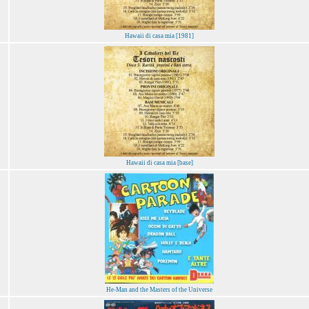
Hawaii di casa mia [1981]
Hawaii di casa mia [base]
He-Man and the Masters of the Universe