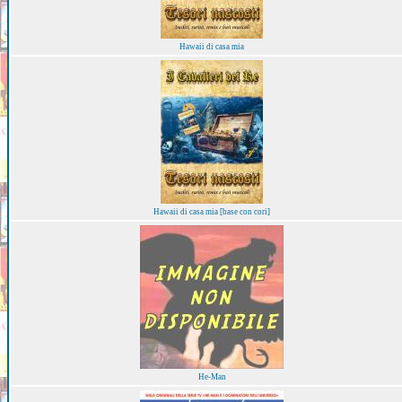
Hawaii di casa mia
Hawaii di casa mia [base con cori]
He-Man