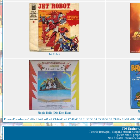
Jet Robot
J
Jingle Bells (Din Don Dan)
Prima
-
Precedente
-
1-20
-
21-40
-
41
42
43
44
45
46
47
48
49
50
51
52
53
54
55
56
57
58
59
60
-
61-80
-
81-100
TDS Engine v. 
Tutte le immagini, i loghi, i marchi e le i
Questo sito si prop
Non è nostra intenzione con