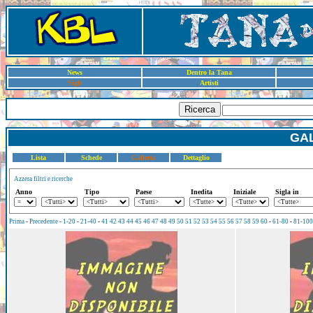
News
Dentro la Tana
Sigle
Artisti
Ricerca
GAL
Lista
Schede
Galleria
Dettaglio
Azzera filtri e ricerche
Anno
Tipo
Paese
Inedita
Iniziale
Sigla in
Prima
-
Precedente
-
1-20
-
21-40
-
41
42
43
44
45
46
47
48
49
50
51
52
53
54
55
56
57
58
59
60
-
61-80
-
81-100