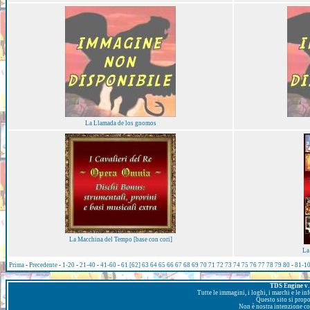
La Llamada de los gnomos
La Macchina del Tempo [base con cori]
La
Prima
-
Precedente
-
1-20
-
21-40
-
41-60
-
61
[62]
63
64
65
66
67
68
69
70
71
72
73
74
75
76
77
78
79
80
-
81-1
TDS Engine v. 
Tutte le immagini, i loghi, i marchi e le i
Questo sito si prop
Non è nostra intenzione con