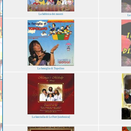
La fabbrica dei mostri
La 
La famiglia di Topolino
La fanciulla di Le Fort [sinfonica]