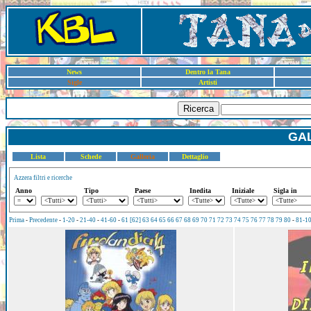
News
Dentro la Tana
Sigle
Artisti
Ricerca
GAL
Lista
Schede
Galleria
Dettaglio
Azzera filtri e ricerche
Anno
Tipo
Paese
Inedita
Iniziale
Sigla in
Prima
-
Precedente
-
1-20
-
21-40
-
41-60
-
61
[62]
63
64
65
66
67
68
69
70
71
72
73
74
75
76
77
78
79
80
-
81-1