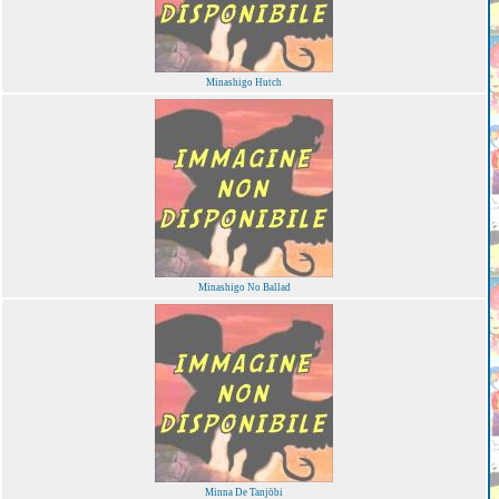
Minashigo Hutch
Minashigo No Ballad
Minna De Tanjōbi