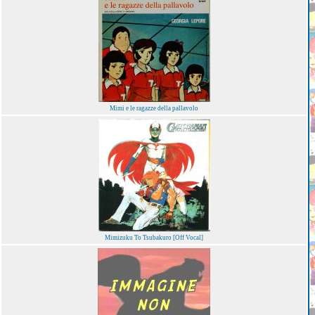
Mimi e le ragazze della pallavolo
Mimizuku To Tsubakuro [Off Vocal]