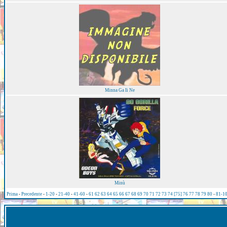
Minna Ga Ii Ne
Minù
Prima
-
Precedente
-
1-20
-
21-40
-
41-60
-
61
62
63
64
65
66
67
68
69
70
71
72
73
74
[75]
76
77
78
79
80
-
81-1