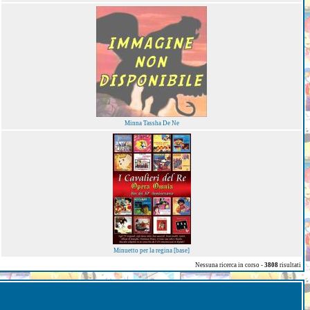
Minna Tassha De Ne
Minuetto per la regina [base]
Nessuna ricerca in corso -
3808
risultati