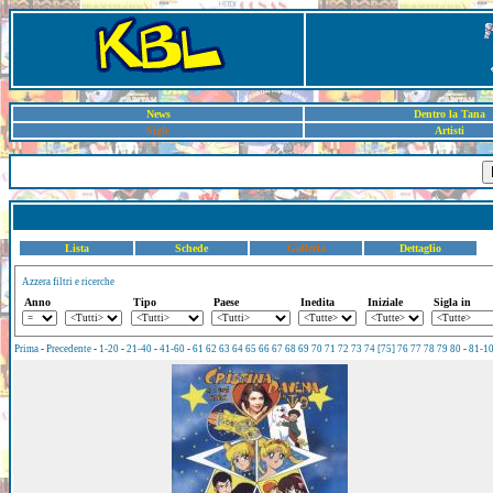
News
Dentro la Tana
Sigle
Artisti
Lista
Schede
Galleria
Dettaglio
Azzera filtri e ricerche
Anno
Tipo
Paese
Inedita
Iniziale
Sigla in
Prima
-
Precedente
-
1-20
-
21-40
-
41-60
-
61
62
63
64
65
66
67
68
69
70
71
72
73
74
[75]
76
77
78
79
80
-
81-1