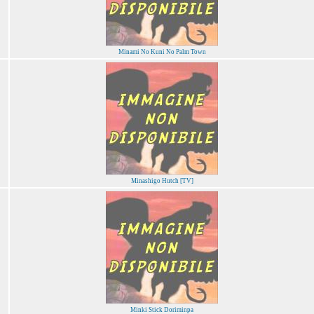
Minami No Kuni No Palm Town
Minashigo Hutch [TV]
Minki Stick Doriminpa