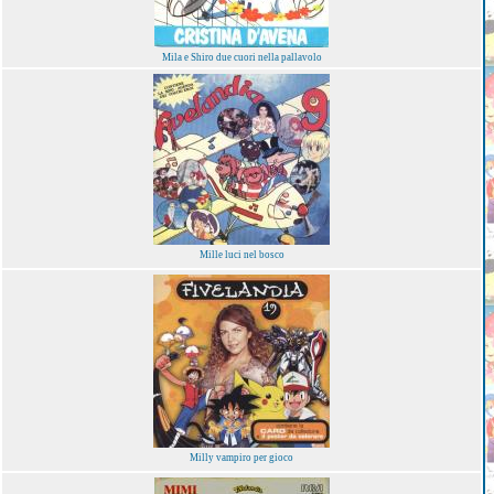
Mila e Shiro due cuori nella pallavolo
Mille luci nel bosco
Milly vampiro per gioco