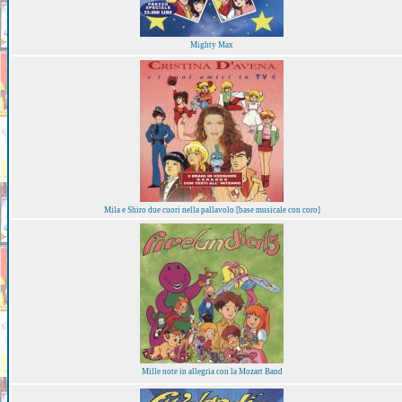
Mighty Max
Mila e Shiro due cuori nella pallavolo [base musicale con coro]
Mille note in allegria con la Mozart Band