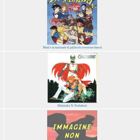
Mimì e la nazionale di pallavolo (versione dance)
Mimizuku To Tsubakuro