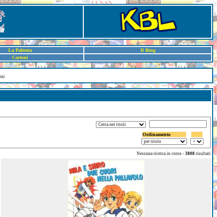
La Palestra
Il Ring
Cartoni
oni
Ordinamento
Nessuna ricerca in corso -
3808
risultati