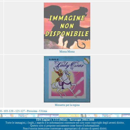
Minna Minna
Minuetto per la regina
00
-
101-120
-
121-127
-
Prossima
-
Ultima
TDS Engine v. 1.3.5 (Mitzi) - Tarrasque 2004/2008
Tutte le immagini, i loghi, i marchi e le informazioni contenute nel sito sono copyright degli aventi diritto.
Questo sito si propone unicamente come fonte d'informazione.
Non è nostra intenzione contestare o appropriarci di alcuno di questi diritti.