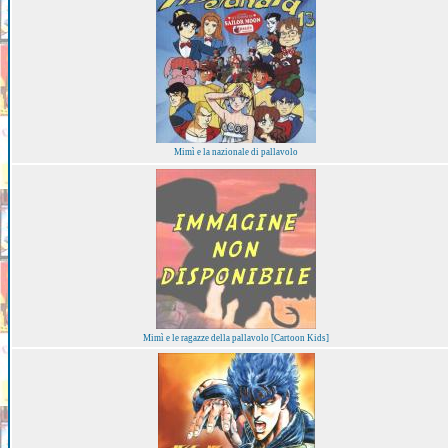
Mimì e la nazionale di pallavolo
Mimì e le ragazze della pallavolo [Cartoon Kids]