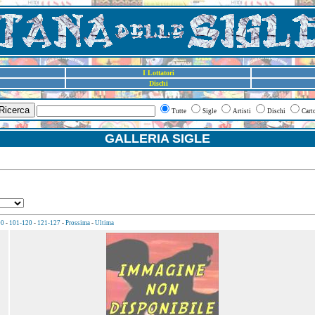
I Lottatori
Dischi
Ricerca
Tutte
Sigle
Artisti
Dischi
Cart
GALLERIA SIGLE
00
-
101-120
-
121-127
-
Prossima
-
Ultima