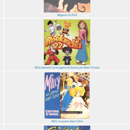
Mignolo Col Prof
Mille emozioni tra le pagine del destino per Marie-Yvonne
Milly un giorno dopo l'altro