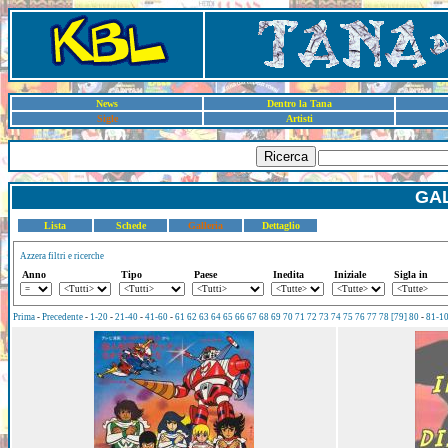
News
Dentro la Tana
Sigle
Artisti
Ricerca
GAL
Lista
Schede
Galleria
Dettaglio
Azzera filtri e ricerche
Anno
Tipo
Paese
Inedita
Iniziale
Sigla in
Prima
-
Precedente
-
1-20
-
21-40
-
41-60
-
61
62
63
64
65
66
67
68
69
70
71
72
73
74
75
76
77
78
[79]
80
-
81-1