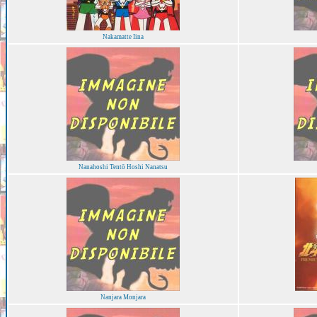
Nakamatte Iina
Nanahoshi Tentō Hoshi Nanatsu
Nanjara Monjara