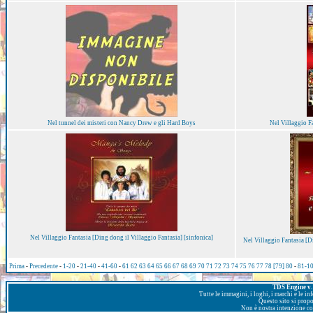
Nel tunnel dei misteri con Nancy Drew e gli Hard Boys
Nel Villaggio F
Nel Villaggio Fantasia [Ding dong il Villaggio Fantasia] [sinfonica]
Nel Villaggio Fantasia [Di
Prima
-
Precedente
-
1-20
-
21-40
-
41-60
-
61
62
63
64
65
66
67
68
69
70
71
72
73
74
75
76
77
78
[79]
80
-
81-1
TDS Engine v. 
Tutte le immagini, i loghi, i marchi e le i
Questo sito si prop
Non è nostra intenzione con