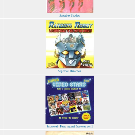
Superboy Shadaw
Superdoll Rikachan
Supereroi - Forza ragazzi [base con cori]