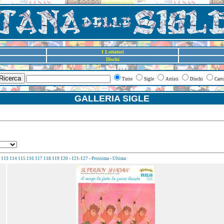
I Lottatori
Dischi
Ricerca
Tutte
Sigle
Artisti
Dischi
Cart
GALLERIA SIGLE
113
114
115
116
117
118
119
120
-
121-127
-
Prossima
-
Ultima