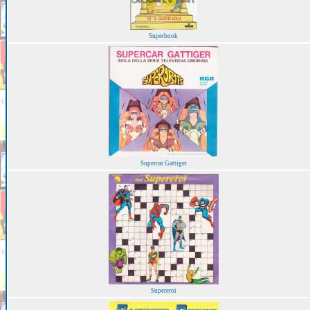
Superbook
Supercar Gattiger
Supereroi