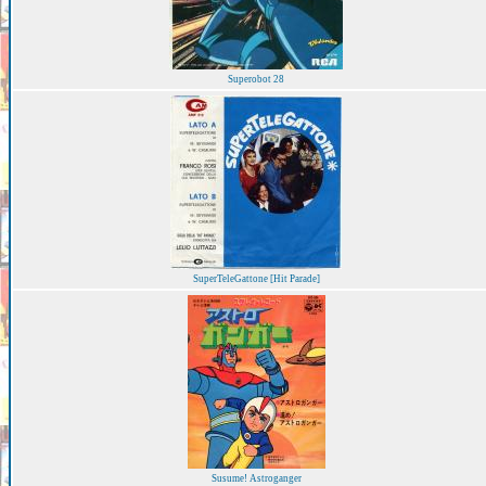
Superobot 28
SuperTeleGattone [Hit Parade]
Susume! Astroganger