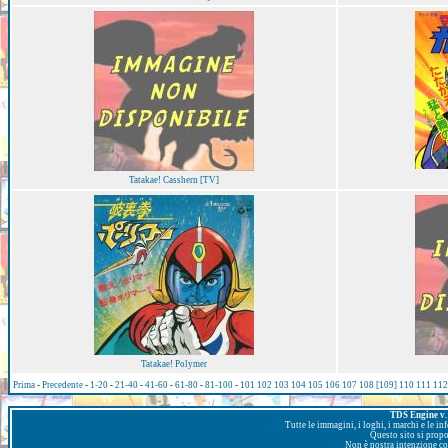
Tatakae! Casshern [TV]
Tatakae! Polymer
Prima
-
Precedente
-
1-20
-
21-40
-
41-60
-
61-80
-
81-100
-
101
102
103
104
105
106
107
108
[109]
110
111
112
TDS Engine v. 
Tutte le immagini, i loghi, i marchi e le i
Questo sito si prop
Non è nostra intenzione con