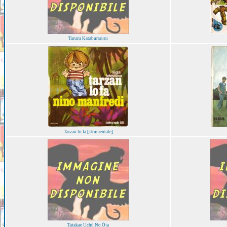
Taruru Kataburaruru
Tarzan lo fa [strumentale]
Tatakae Uchū No Ōja