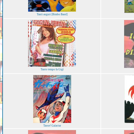
Tanti auguri [Bimbo Band]
Tanto tempo fa Gigì
Taose! Galactar