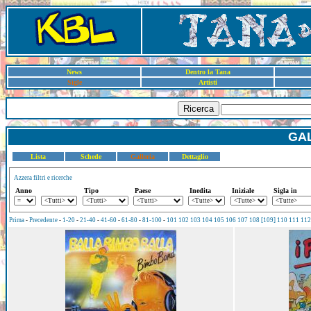
News
Dentro la Tana
Sigle
Artisti
Ricerca
GAL
Lista
Schede
Galleria
Dettaglio
Azzera filtri e ricerche
Anno
Tipo
Paese
Inedita
Iniziale
Sigla in
Prima
-
Precedente
-
1-20
-
21-40
-
41-60
-
61-80
-
81-100
-
101
102
103
104
105
106
107
108
[109]
110
111
112