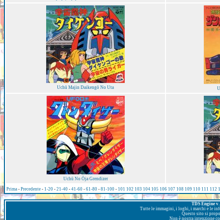
Uchū Majin Daikengō No Uta
U
Uchū No Ōja Grendizer
Prima
-
Precedente
-
1-20
-
21-40
-
41-60
-
61-80
-
81-100
-
101
102
103
104
105
106
107
108
109
110
111
112
TDS Engine v. 
Tutte le immagini, i loghi, i marchi e le i
Questo sito si prop
Non è nostra intenzione con