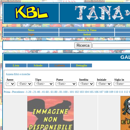
News
Dentro la Tana
Sigle
Artisti
Ricerca
GAL
Lista
Schede
Galleria
Dettaglio
Azzera filtri e ricerche
Anno
Tipo
Paese
Inedita
Iniziale
Sigla in
Prima
-
Precedente
-
1-20
-
21-40
-
41-60
-
61-80
-
81-100
-
101
102
103
104
105
106
107
108
109
110
111
112