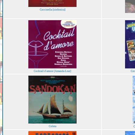
Coccinella [sinfonica]
Cocktail d'amore [Amanda Lear]
Coc
Colera
C