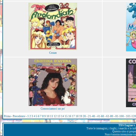
Conan
Conosciamoci un po'
Prima
-
Precedente
-
1
2
3
4
5
6
7
8
9
10
11
12
13
14
15
16
17
18
19
20
-
21-40
-
41-60
-
61-80
-
81-100
-
101-120
TDS Engine v. 
Tutte le immagini, i loghi, i marchi e le i
Questo sito si prop
Non è nostra intenzione con