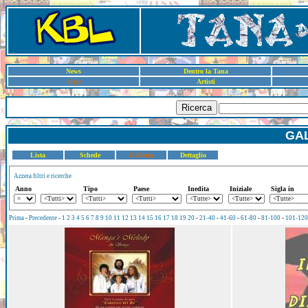
News
Dentro la Tana
Sigle
Artisti
Ricerca
GAL
Lista
Schede
Galleria
Dettaglio
Azzera filtri e ricerche
Anno
Tipo
Paese
Inedita
Iniziale
Sigla in
Prima
-
Precedente
-
1
2
3
4
5
6
7
8
9
10
11
12
13
14
15
16
17
18
19
20
-
21-40
-
41-60
-
61-80
-
81-100
-
101-120