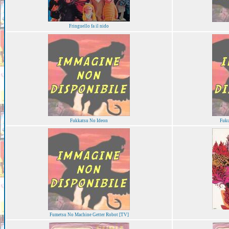
Fringuello fa il nido
Fukkatsu No Ideon
Fuku
Fumetsu No Machine Getter Robot [TV]