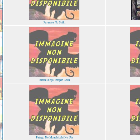
Furusato No Shiki
Fūsen Shōjo Temple Chan
Futago No Monchicchi No Uta