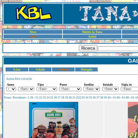
News
Dentro la Tana
Sigle
Artisti
Ricerca
GAL
Lista
Schede
Galleria
Dettaglio
Azzera filtri e ricerche
Anno
Tipo
Paese
Inedita
Iniziale
Sigla in
Prima
-
Precedente
-
1-20
-
21
22
23
24
25
26
27
28
29
30
31
[32]
33
34
35
36
37
38
39
40
-
41-60
-
61-80
-
81-1