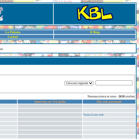
La Palestra
Il Ring
Cartoni
oni
Nessuna ricerca in corso -
2658
risultati
Intervista su TvLandia
Sito web personale
Visita il sito web