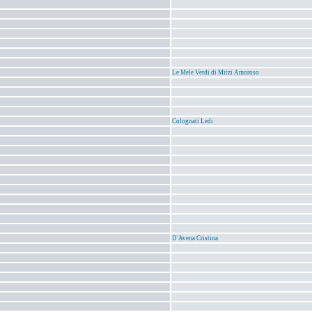
Le Mele Verdi di Mitzi Amoroso
Colognati Ledi
D'Avena Cristina