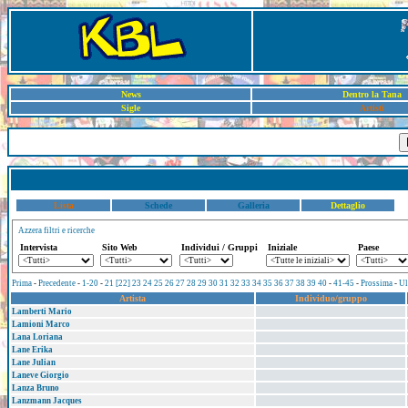
News
Dentro la Tana
Sigle
Artisti
Lista
Schede
Galleria
Dettaglio
Azzera filtri e ricerche
Intervista
Sito Web
Individui / Gruppi
Iniziale
Paese
Prima
-
Precedente
-
1-20
-
21
[22]
23
24
25
26
27
28
29
30
31
32
33
34
35
36
37
38
39
40
-
41-45
-
Prossima
-
Ul
Artista
Individuo/gruppo
Lamberti Mario
Lamioni Marco
Lana Loriana
Lane Erika
Lane Julian
Laneve Giorgio
Lanza Bruno
Lanzmann Jacques