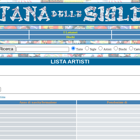
I Lottatori
Dischi
Ricerca
Tutte
Sigle
Artisti
Dischi
Cart
LISTA ARTISTI
tima
Anno di nascita/formazione
Pseudonimo di