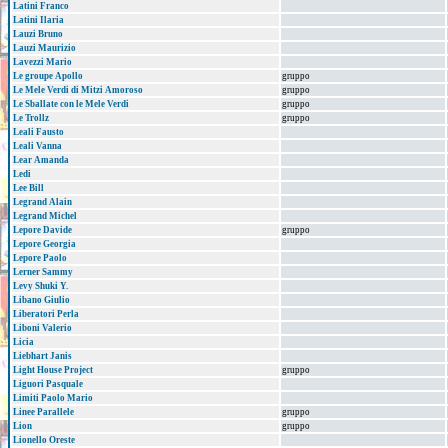
Latini Franco
Latini Ilaria
Lauzi Bruno
Lauzi Maurizio
Lavezzi Mario
Le groupe Apollo
gruppo
Le Mele Verdi di Mitzi Amoroso
gruppo
Le Sballate con le Mele Verdi
gruppo
Le Trollz
gruppo
Leali Fausto
Leali Vanna
Lear Amanda
Ledi
Lee Bill
Legrand Alain
Legrand Michel
Lepore Davide
gruppo
Lepore Georgia
Lepore Paolo
Lerner Sammy
Levy Shuki Y.
Libano Giulio
Liberatori Perla
Liboni Valerio
Licia
Liebhart Janis
Light House Project
gruppo
Liguori Pasquale
Limiti Paolo Mario
Linee Parallele
gruppo
Lion
gruppo
Lionello Oreste