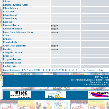
Edison
Edmond "Kroonk" Gerry
Edwards Mark
El Pasador
Elfers Konrad
Elfman Danny
Elms Vic
Ensemble Bocca
gruppo
Ensemble Fantasia
gruppo
Enzo e Anna del gruppo Clown
gruppo
Eriko
Ermavilo
Esposito Lella
Ettore Cenci guitar trio
gruppo
Eurokids
gruppo
Evangelisti Franca
Evans Ray
Exignotis Barbara
Fabbreschi Mirko
Fabbri Lucio
Prima
-
Precedente
-
1
2
3
4
5
6
7
8
9
[10]
11
12
13
14
15
16
17
18
19
20
-
21-40
-
41-45
-
Prossima
-
Ultima
TDS Engine v. 
Tutte le immagini, i loghi, i marchi e le i
Questo sito si prop
Non è nostra intenzione con