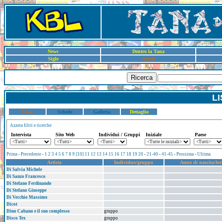
News
Dentro la Tana
Sigle
Artisti
Ricerca
LI
Lista
Schede
Galleria
Dettaglio
Azzera filtri e ricerche
Intervista
Sito Web
Individui / Gruppi
Iniziale
Paese
Prima
-
Precedente
-
1
2
3
4
5
6
7
8
9
[10]
11
12
13
14
15
16
17
18
19
20
-
21-40
-
41-45
-
Prossima
-
Ultima
Artista
Individuo/gruppo
Anno di nascita/fo
Di Salvia Michele
Di Sanzo Francesco
Di Stefano Ferdinando
Di Stefano Giuseppe
Di Vecchio Massimo
Dicot
Dino Cabano e il suo complesso
gruppo
Disco Tex
gruppo