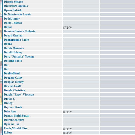
Disegni Stefano
Divincenzo Antonio
Djivas Patrick
Do Nascimento Ivanir
Dodd Jimmy
Dolby Thomas
Dollar
gruppo
Domina Cosimo Umberto
Donati Gemma
Donnarumma Paolo
Donno
Dorati Massimo
Dorelli Johnny
Dory "Pulsaria" Yvonne
Dossena Paolo
Dot
Dot
Double Head
Dougher Cathy
Douglas Johnny
Downes Geoff
Draghi Christian
Draghi "Enzo" Vincenzo
Drejac J.
Dresdy
Drymon Derek
Duke Aces
gruppo
Duncan-Smith Susan
Dutronc Jacques
Dynamo Joe
Earth, Wind & Fire
gruppo
Echoes
gruppo