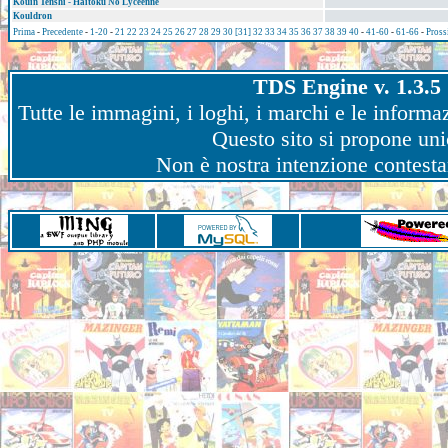
Kouin Tenshi - Haitoku No Lyceènne
Kouldron
Prima
-
Precedente
-
1-20
-
21
22
23
24
25
26
27
28
29
30
[31]
32
33
34
35
36
37
38
39
40
-
41-60
-
61-66
-
Pross
TDS Engine v. 1.3.5 
Tutte le immagini, i loghi, i marchi e le informaz
Questo sito si propone un
Non è nostra intenzione contestare