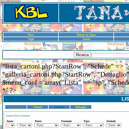
News
Dentro la Tana
Sigle
Artisti
Ricerca
"lista_cartoni.php?StartRow", "Schede" => "
"galleria_cartoni.php?StartRow", "Dettaglio"
$menu_conf = array("Lista" => "sp", "Schede
*/ ?>
LI
Lista
Schede
Galleria
Dettaglio
Azzera filtri e ricerche
Anno
Paese
Formato
Tipo
Iniziale