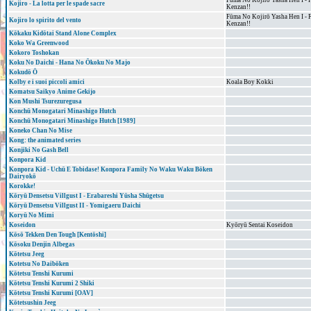
Fūma No Kojirō Yasha Hen I - 
Kojiro - La lotta per le spade sacre
Kenzan!!
Fūma No Kojirō Yasha Hen I - 
Kojiro lo spirito del vento
Kenzan!!
Kōkaku Kidōtai Stand Alone Complex
Koko Wa Greenwood
Kokoro Toshokan
Koku No Daichi - Hana No Ōkoku No Majo
Kokudō Ō
Kolby e i suoi piccoli amici
Koala Boy Kokki
Komatsu Saikyo Anime Gekijo
Kon Mushi Tsurezuregusa
Konchū Monogatari Minashigo Hutch
Konchū Monogatari Minashigo Hutch [1989]
Koneko Chan No Mise
Kong: the animated series
Konjiki No Gash Bell
Konpora Kid
Konpora Kid - Uchū E Tobidase! Konpora Family No Waku Waku Bōken
Dairyokō
Korokke!
Kōryū Densetsu Villgust I - Erabareshi Yūsha Shūgetsu
Kōryū Densetsu Villgust II - Yomigaeru Daichi
Koryū No Mimi
Koseidon
Kyōryū Sentai Koseidon
Kōsō Tekken Den Tough [Kentōshi]
Kōsoku Denjin Albegas
Kōtetsu Jeeg
Kotetsu No Daibōken
Kōtetsu Tenshi Kurumi
Kōtetsu Tenshi Kurumi 2 Shiki
Kōtetsu Tenshi Kurumi [OAV]
Kōtetsushin Jeeg