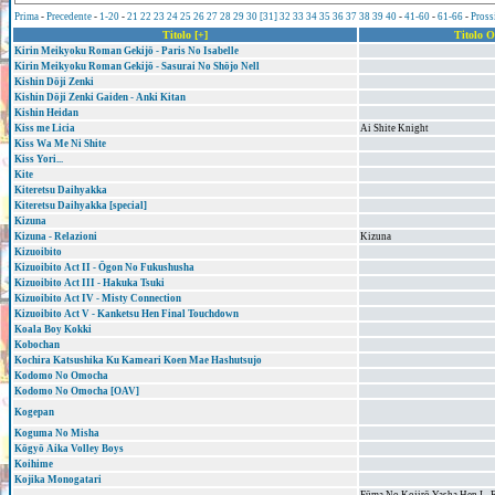
Prima
-
Precedente
-
1-20
-
21
22
23
24
25
26
27
28
29
30
[31]
32
33
34
35
36
37
38
39
40
-
41-60
-
61-66
-
Pross
Titolo [+]
Titolo O
Kirin Meikyoku Roman Gekijō - Paris No Isabelle
Kirin Meikyoku Roman Gekijō - Sasurai No Shōjo Nell
Kishin Dōji Zenki
Kishin Dōji Zenki Gaiden - Anki Kitan
Kishin Heidan
Kiss me Licia
Ai Shite Knight
Kiss Wa Me Ni Shite
Kiss Yori...
Kite
Kiteretsu Daihyakka
Kiteretsu Daihyakka [special]
Kizuna
Kizuna - Relazioni
Kizuna
Kizuoibito
Kizuoibito Act II - Ōgon No Fukushusha
Kizuoibito Act III - Hakuka Tsuki
Kizuoibito Act IV - Misty Connection
Kizuoibito Act V - Kanketsu Hen Final Touchdown
Koala Boy Kokki
Kobochan
Kochira Katsushika Ku Kameari Koen Mae Hashutsujo
Kodomo No Omocha
Kodomo No Omocha [OAV]
Kogepan
Koguma No Misha
Kōgyō Aika Volley Boys
Koihime
Kojika Monogatari