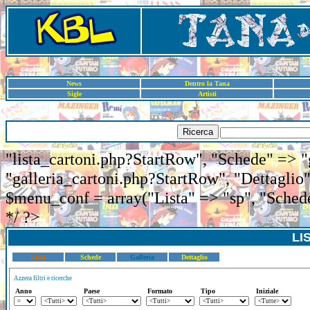
News
Dentro la Tana
Sigle
Artisti
Ricerca
"lista_cartoni.php?StartRow", "Schede" => "
"galleria_cartoni.php?StartRow", "Dettaglio"
$menu_conf = array("Lista" => "sp", "Schede
*/ ?>
LI
Lista
Schede
Galleria
Dettaglio
Azzera filtri e ricerche
Anno
Paese
Formato
Tipo
Iniziale