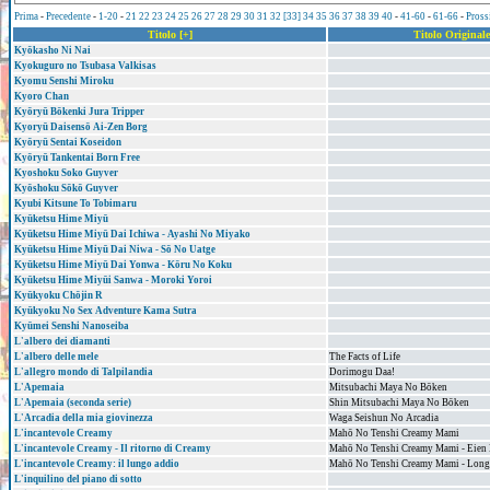
Prima
-
Precedente
-
1-20
-
21
22
23
24
25
26
27
28
29
30
31
32
[33]
34
35
36
37
38
39
40
-
41-60
-
61-66
-
Pross
Titolo [+]
Titolo Originale
Kyōkasho Ni Nai
Kyokuguro no Tsubasa Valkisas
Kyomu Senshi Miroku
Kyoro Chan
Kyōryū Bōkenki Jura Tripper
Kyoryū Daisensō Ai-Zen Borg
Kyōryū Sentai Koseidon
Kyōryū Tankentai Born Free
Kyoshoku Soko Guyver
Kyōshoku Sōkō Guyver
Kyubi Kitsune To Tobimaru
Kyūketsu Hime Miyū
Kyūketsu Hime Miyū Dai Ichiwa - Ayashi No Miyako
Kyūketsu Hime Miyū Dai Niwa - Sō No Uatge
Kyūketsu Hime Miyū Dai Yonwa - Kōru No Koku
Kyūketsu Hime Miyūi Sanwa - Moroki Yoroi
Kyūkyoku Chōjin R
Kyūkyoku No Sex Adventure Kama Sutra
Kyūmei Senshi Nanoseiba
L'albero dei diamanti
L'albero delle mele
The Facts of Life
L'allegro mondo di Talpilandia
Dorimogu Daa!
L'Apemaia
Mitsubachi Maya No Bōken
L'Apemaia (seconda serie)
Shin Mitsubachi Maya No Bōken
L'Arcadia della mia giovinezza
Waga Seishun No Arcadia
L'incantevole Creamy
Mahō No Tenshi Creamy Mami
L'incantevole Creamy - Il ritorno di Creamy
Mahō No Tenshi Creamy Mami - Eien
L'incantevole Creamy: il lungo addio
Mahō No Tenshi Creamy Mami - Lon
L'inquilino del piano di sotto