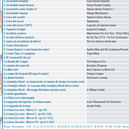
L'invincibile Dendoh
Gear Senshi Dendoh
L'invincibile ninja Kamui
Ninpu Kamui Gaiden
L'invincibile robot Trider G7
Muteki Robot Trider G 7
L'invincibile shogun
Manga Mitokōmon
L'isola del corallo
Tanken Goblin Shima
L'isola del tesoro
Takarajima
L'isola del tesoro [1997]
Legends of treasure island
L'Ispettore Gadget
Inspector Gadget
L'uccellino azzurro
Maeterlinck No Aoi Tori - Tyltyl My
L'uccello di fuoco spaziale
Hi No Tori 2772 - Ai No Cosmozone
L'uomo da sei milioni di dollari
The six million dollar man
L'Uomo Mascherato
L'Uomo Ragno e i suoi fantastici amici
Spider-Man and His Amazing Friends
L'Uomo Tigre, il campione
Tiger Mask
L/R Licensed By Royal
La Banda dei Cinque
The Famous Five
La banda dei ranocchi
Kerokko Demetan
La Blue Girl
Injū Gakuen La Blue Girl
La coppa dei dragoni [Dragon League]
Dragon League
La donna bionica
The bionic woman
La famiglia Mezil - Le fantastiche avventure di Aladar [seconda serie]
La Famiglia Mezil - Le vacanze della famiglia Mezil [terza serie]
La famiglia Mezil - Messaggi dal futuro [prima serie]
A Mézga Család
La fiaba quotidiana
La Flûte à six schtroumpfs
La leggenda dei lupi blu: il settimo uomo
Aoki Ōkamitachi No Densetsu
La Leggenda di Arslan
Arslan Senki
La Linea [1a serie - Blocco V - ep.1-8]
La Linea [2a serie - Blocco I - ep.101-126]
La Linea [3a serie - Blocco II - ep.127-152]
La Linea [4a serie - Blocco III - ep.153-156]
Prima
-
Precedente
-
1-20
-
21
22
23
24
25
26
27
28
29
30
31
32
[33]
34
35
36
37
38
39
40
-
41-60
-
61-66
-
Pross