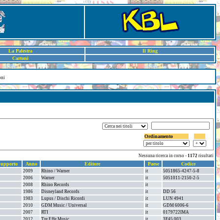
La Palestra
Il Ring
Cartoni
oni
Ordinamento
Nessuna ricerca in corso -
1172
risultati
upporto
Anno
Editore
Paese
Codice
2009
Rhino / Warner
it
5051865-4247-5-8
2006
Warner
it
5051011-2150-2-5
2008
Rhino Records
it
1986
Disneyland Records
it
DD 56
1983
Lupus / Dischi Ricordi
it
LUN 4941
2010
GDM Music / Universal
it
GDM 6006-6
2007
RTI
it
0179722IMA
2012
Tre Effe Music
it
3F45 003