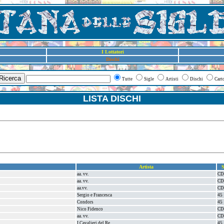
I Lottatori
Dischi
Ricerca
Tutte
Sigle
Artisti
Dischi
Cart
LISTA DISCHI
Artista
S
aa. vv.
CD
aa. vv.
CD
aa.vv.
CD
Sergio e Francesca
45
Condors
45
Nico Fidenco
CD
aa. vv.
CD
I Cavalieri del Re
45