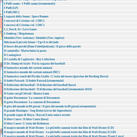
I Puffi sanno / I Puffi sanno [strumentale]
I Puffi [LP]
I Puffi [MC]
I ragazzi della Senna / Space Runner
I successi di Cristina vol. 1 [MC]
I successi di Cristina vol. 2 [MC]
I, I, You & Ai / Love Game
I-Zenborg / Megaloman
Identikit (Vers. italiana) / Identikit (Vers. inglese)
Ikkyusan il piccolo bonzo / Ugo il re del judo
Il bosco dei perché (Dune Fabeltjeskrant) / Il gioco delle parole
Il cammello / Maria butta la pasta
Il Cantagioco
Il Castello di Cagliostro - Box Collection
Il Dr. Slump ed Arale / Pat la ragazza del baseball
Il fantastico mondo dei cartoni animati
Il fantastico mondo dei cartoni animati [MC]
Il fantastico ranch del Picchio Giallo / L'isola del tesoro [provino dei Rocking Horse]
Il fedele Patrash / Il fedele Patrash [strumentale]
Il fichissimo del baseball / Il fichissimo del baseball [base]
Il fichissimo del baseball / Il fichissimo del baseball [strumentale 2010]
Il Gatto con gli Stivali / Bianca Luna
Il gatto Doraemon / La canzone di Doraemon
Il gatto Doraemon / La canzone di Doraemon
Il giro del mondo in 80 giorni / Il giro del mondo in 80 giorni (strumentale)
Il grande Mazinger / Jeeg Robot [cover dei Superobots]
Il grande sogno di Maya / Rascal il mio amico orsetto
Il libro Cuore / Il libro Cuore [base]
Il libro Cuore / L'isola dei Robinson
Il magico mondo di Walt Disney - Le più belle canzoni tratte dai film di Walt Disney [CD]
Il magico mondo di Walt Disney - Le più belle canzoni tratte dai film di Walt Disney [CGD]
Il magico mondo di Walt Disney - Le più belle canzoni tratte dai film di Walt Disney [Fonit Cetra]