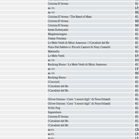
Cristina D'Avena
45
aa. vv.
LP
aa. vv.
M
Cristina D'Avena / The Band of Mara
45
Cristina D'Avena
M
Cristina D'Avena
M
Izumi Kobayashi
45
Megalonsingers
45
Jimmy Fontana
45
Le Mele Verdi di Mitzi Amoroso / I Cavalieri del Re
45
Nino Dal Fabbro e i Piccoli Cantori di Niny Comolli
45
Marinella
45
Le Mele Verdi
EP
aa. vv.
D
Rocking Horse / Le Mele Verdi di Mitzi Amoroso
45
aa. vv.
LP
aa. vv.
M
Rocking Horse
45
I Cuccioli
45
I Cavalieri del Re
45
I Cavalieri del Re
45
45
Oliver Onions / Coro "i nostri figli" di Nora Orlandi
45
Oliver Onions / Coro "I nostri figli" di Nora Orlandi
45
Willy Fog
45
Superobots
45
Cristina D'Avena
45
I Cavalieri del Re
45
I Cavalieri del Re
45
aa.vv.
CD
aa.vv.
LP
aa.vv.
LP