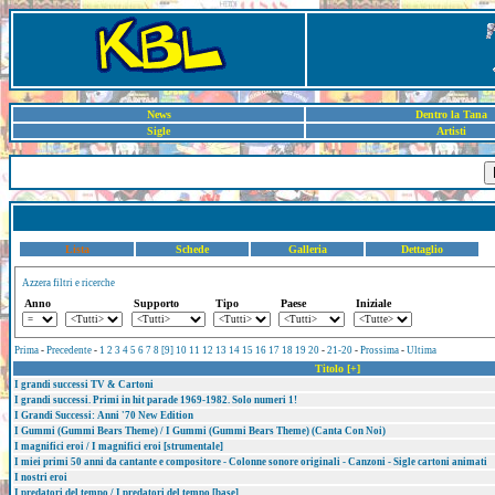
News
Dentro la Tana
Sigle
Artisti
Lista
Schede
Galleria
Dettaglio
Azzera filtri e ricerche
Anno
Supporto
Tipo
Paese
Iniziale
Prima
-
Precedente
-
1
2
3
4
5
6
7
8
[9]
10
11
12
13
14
15
16
17
18
19
20
-
21-20
-
Prossima
-
Ultima
Titolo [+]
I grandi successi TV & Cartoni
I grandi successi. Primi in hit parade 1969-1982. Solo numeri 1!
I Grandi Successi: Anni '70 New Edition
I Gummi (Gummi Bears Theme) / I Gummi (Gummi Bears Theme) (Canta Con Noi)
I magnifici eroi / I magnifici eroi [strumentale]
I miei primi 50 anni da cantante e compositore - Colonne sonore originali - Canzoni - Sigle cartoni animati
I nostri eroi
I predatori del tempo / I predatori del tempo [base]