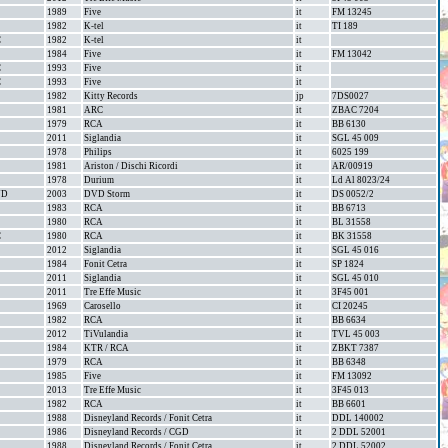
1989
Five
it
FM 13245
1982
K-tel
it
TI 189
C
1982
K-tel
it
1984
Five
it
FM 13042
C
1993
Five
it
C
1993
Five
it
1982
Kitty Records
jp
7DS0027
1981
ARC
it
ZBAC 7204
1979
RCA
it
BB 6130
2011
Siglandia
it
SGL 45 009
1978
Philips
it
6025 199
1981
Ariston / Dischi Ricordi
it
AR/00919
1978
Durium
it
Ld Al 8023/24
VD
2003
DVD Storm
it
DS 0052/2
1983
RCA
it
BB 6713
1980
RCA
it
BL 31558
C
1980
RCA
it
BK 31558
2012
Siglandia
it
SGL 45 016
1984
Fonit Cetra
it
SP 1824
2011
Siglandia
it
SGL 45 010
2011
Tre Effe Music
it
3F45 001
1969
Carosello
it
CI 20245
1982
RCA
it
BB 6634
2012
TiVulandia
it
TVL 45 003
1984
KTR / RCA
it
ZBKT 7387
1979
RCA
it
BB 6348
1985
Five
it
FM 13092
2013
Tre Effe Music
it
3F45 013
1982
RCA
it
BB 6601
1988
Disneyland Records / Fonit Cetra
it
DDL 140002
1986
Disneyland Records / CGD
it
2 DDL 52001
1988
Disneyland Records / Fonit Cetra
it
2 DDL 52002