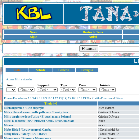
News
Dentro la Tana
Sigle
Artisti
Ricerca
L
Lista
Schede
Galleria
Dettaglio
Azzera filtri e ricerche
Anno
Supporto
Tipo
Paese
Iniziale
Prima
-
Precedente
-
1
2
3
4
5
6
7
8
9
10
11
12
13
[14]
15
16
17
18
19
20
-
21-20
-
Prossima
-
Ultima
Titolo [+]
Microsuperman / Hela supergirl
Nico Fidenco
Mila e Shiro due cuori nella pallavolo / Lovely Sara
Cristina D'Avena
Milly un giorno dopo l’altro / E’ quasi magia Johnny!
Cristina D'Avena
Mirai ni makatte - new Tetsuwan Atom / Tetsuwan Atom
Ankh
Mirmo
aa. vv.
Moby Dick 5 / Le avventure di Gamba
I Cavalieri del Re
Moby Dick 5 / Moby Dick 5 [base]
I Cavalieri del Re
Mompracem / Ritorno a Mompracem
Oliver Onions