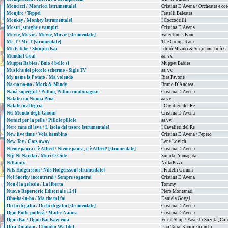
Monciccì / Monciccì [strumentale]
Cristina D'Avena / Orchestra e co
Monjiro / Teppei
Fratelli Balestra
Monkey / Monkey [strumentale]
I Coccodrilli
Mostri, streghe e vampiri
Cristina D'Avena
Movie, Movie / Movie, Movie [strumentale]
Valentino's Band
Mr. T / Mr. T [strumentale]
The Group Team
Mu E Tobe / Shinjiru Kai
Ichirô Mizuki & Suginami Jidô Ga
Mundial Goal
aa. vv.
Muppet Babies / Buio è bello si
Muppet Babies
Musiche del piccolo schermo - Sigle TV
aa. vv.
My name is Potato / Ma volendo
Rita Pavone
Na-no na-no / Mork & Mindy
Bruno D'Andrea
Nanà supergirl / Pollon, Pollon combinaguai
Cristina D'Avena
Natale con Nonna Pina
aa.vv.
Natale in allegria
I Cavalieri del Re
Nel Mondo degli Gnomi
Cristina D'Avena
Nemici per la pelle / Pillole pillole
aa.vv.
Nero cane di leva / L'isola del tesoro [strumentale]
I Cavalieri del Re
New five time / Vola bambino
Cristina D'Avena / Pepero
New Toy / Cats away
Lene Lovich
Niente paura c'è Alfred / Niente paura, c'è Alfred! [strumentale]
Cristina D'Avena
Niji Ni Naritai / Mori O Oide
Sumiko Yamagata
Nillamix
Nilla Pizzi
Nils Holgersson / Nils Holgersson [strumentale]
I Fratelli Grimm
Noi Snorky incontrerai / Sempre sognerai
Cristina D'Avena
Non è la gelosia / La libertà
Tommy
Nuovo Repertorio Editoriale 1241
Piero Montanari
Oba-ba-lu-ba / Ma che mi fai
Daniela Goggi
Occhi di gatto / Occhi di gatto [strumentale]
Cristina D'Avena
Ogni Puffo pufferà / Madre Natura
Cristina D'Avena
Ōgon Bat / Ōgon Bat Kazoeuta
Vocal Shop / Yasushi Suzuki, Co
Oira Dotakon / Chopiko Wa Idol
Isao Taira, Kaoru Fujiuchi