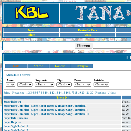
News
Dentro la Tana
Sigle
Artisti
Ricerca
L
Lista
Schede
Galleria
Dettaglio
Azzera filtri e ricerche
Anno
Supporto
Tipo
Paese
Iniziale
Prima
-
Precedente
-
1
2
3
4
5
6
7
8
9
10
11
12
13
14
15
16
[17]
18
19
20
-
21-20
-
Prossima
-
Ultima
Titolo [+]
Super Balestra
Fratelli
Super Hero Chronicle - Super Robot Theme & Image Song Collection I
aa. vv.
Super Hero Chronicle - Super Robot Theme & Image Song Collection II
aa. vv.
Super Hero Chronicle - Super Robot Theme & Image Song Collection III
aa. vv.
Super Hits Cartoons
Vito T
Super Ragazzi
aa. vv.
Super Sigle Tv Vol. 1
aa. vv.
Super Sigle Tv Vol. 2
aa. vv.