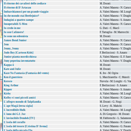
Il ritorno dei cavalieri dello zodiaco
M. Dorati
Il ritorno di D'Artacan
A. Valeri Manera - N. Caruc
Imbarchiamoci per un grande viaggio
A. Valeri Manera - M. Longh
In che mondo stai Beetlejuice?
A. Valeri Manera - V. Dragh
Indagini a quattro zampe
A. Valeri Manera - S. Amato
Insuperabili X-Men
A. Valeri Manera - N. Caruc
Io credo in me
G. Dati - C. Macrì
Io son Calimero!
F. Tartaglia - M. Marrocchi
Io sono un odeonista
M. Dorati
James Bond Junior
A. Valeri Manera - N. Caruc
Jem
A. Valeri Manera - N. Caruc
Jenny, Jenny
A. Valeri Manera - V. Dragh
Judo Boy [Cartoon Kids]
F. Berlincioni - S. Amato
Junior pianta mordicchiosa
A. Valeri Manera - E. F. Sant
Juny peperina inventatutto
A. Valeri Manera - V. Dragh
Kappa-ò
M. Dorati
Kate and Julie
M. Dorati
Kaze No Fantasia (Fantasia del vento)
K. Ito - M. Ogita
Ken il guerriero
L. Macchiarella - C. Maioli
Keroro
Nuvola - M. Longhi - G. Va
King Arthur
F. Berlincioni - S. Amato
Kipper
A. Valeri Manera - S. Amato
Kirby
A. Valeri Manera - M. Longh
Kolby e i suoi piccoli amici
A. Valeri Manera - N. Caruc
L'allegro mondo di Talpilandia
M. Dorati - G. Nogi
L'ape Magà [terza sigla]
S. Levy - K. Mahchi
L'incredibile Hulk
A. Valeri Manera - M. Longh
L'inno dei G.I. Joe
A. Di Gregorio - M. Dorati
L'invincibile Dendoh [TV]
M. Fabbreschi - L. Salamone 
L'isola del corallo
A. Valeri Manera - N. Caruc
L'isola del tesoro [Cristina D'Avena]
A. Valeri Manera - G. Fasan
L'isola della piccola Flo
A. Valeri Manera - V. Dragh