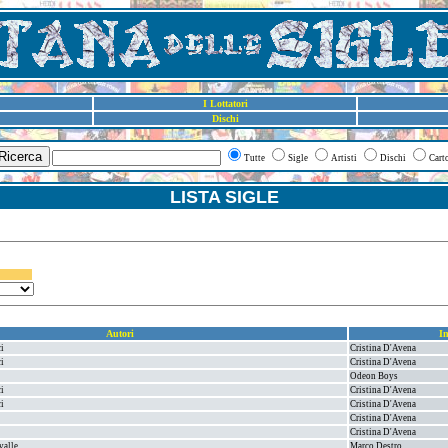
I Lottatori
Dischi
Ricerca
Tutte
Sigle
Artisti
Dischi
Cart
LISTA SIGLE
Autori
In
ci
Cristina D'Avena
ci
Cristina D'Avena
Odeon Boys
ci
Cristina D'Avena
ci
Cristina D'Avena
Cristina D'Avena
Cristina D'Avena
valle
Marco Destro