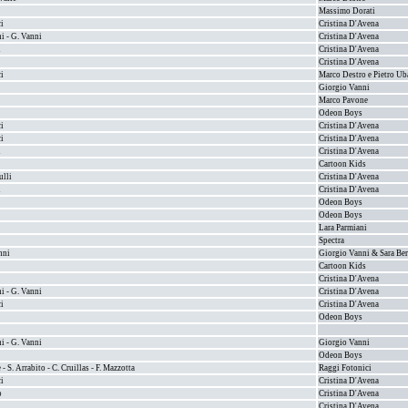
Massimo Dorati
ci
Cristina D'Avena
i - G. Vanni
Cristina D'Avena
i
Cristina D'Avena
Cristina D'Avena
ci
Marco Destro e Pietro Ub
Giorgio Vanni
Marco Pavone
Odeon Boys
ci
Cristina D'Avena
ci
Cristina D'Avena
i
Cristina D'Avena
Cartoon Kids
ulli
Cristina D'Avena
i
Cristina D'Avena
Odeon Boys
Odeon Boys
Lara Parmiani
Spectra
nni
Giorgio Vanni & Sara Be
Cartoon Kids
Cristina D'Avena
i - G. Vanni
Cristina D'Avena
ci
Cristina D'Avena
Odeon Boys
i - G. Vanni
Giorgio Vanni
Odeon Boys
- S. Arrabito - C. Cruillas - F. Mazzotta
Raggi Fotonici
ci
Cristina D'Avena
o
Cristina D'Avena
i
Cristina D'Avena