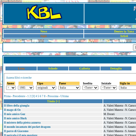
News
Dentro la Tana
Sigle
Artisti
Lista
Schede
Galleria
Dettaglio
Azzera filtri e ricerche
Anno
Tipo
Paese
Inedita
Iniziale
Sigla in
Prima
-
Precedente
-
1
2
[3]
4
5
6
7
8
-
Prossima
-
Ultima
Titolo [+]
Il libro della giungla
A. Valeri Manera - N. Caruc
Il mago di Oz
A. Valeri Manera - N. Caruc
Il mio amico Guz
M. Dorati
Il mio amico Huck
A. Valeri Manera - N. Caruc
Il mistero della pietra azzurra
A. Valeri Manera - N. Caruc
Il mondo incantato dei pocket dragons
A. Valeri Manera - S. Amato
Il parco di Giacomo
A. Valeri Manera - S. Amato
Il pericolo è il mio mestiere
A. Valeri Manera - V. Chiara