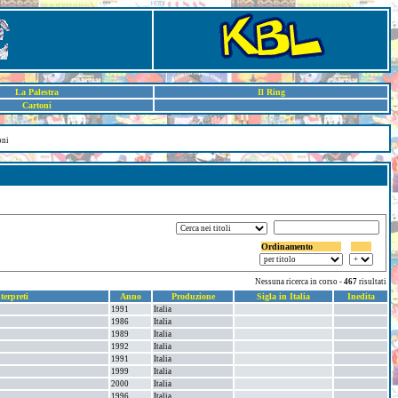
La Palestra
Il Ring
Cartoni
oni
Ordinamento
Nessuna ricerca in corso -
467
risultati
terpreti
Anno
Produzione
Sigla in Italia
Inedita
1991
Italia
1986
Italia
1989
Italia
1992
Italia
1991
Italia
1999
Italia
2000
Italia
1996
Italia