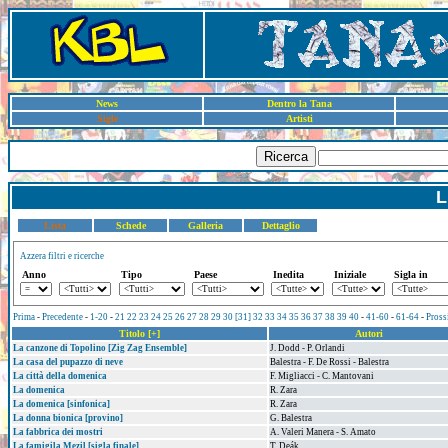
News
Dentro la Tana
Sigle
Artisti
Ricerca
L
Lista
Schede
Galleria
Dettaglio
Azzera filtri e ricerche
Anno
Tipo
Paese
Inedita
Iniziale
Sigla in
Prima
-
Precedente
-
1-20
-
21
22
23
24
25
26
27
28
29
30
[31]
32
33
34
35
36
37
38
39
40
-
41-60
-
61-64
-
Pross
Titolo [+]
Autori
La canzone di Topolino [Zig Zag Ensemble]
J. Dodd - P. Orlandi
La casa del pupazzo di neve
Balestra - F. De Rossi - Balestra
La città della domenica
F. Migliacci - C. Mantovani
La domenica
R. Zara
La domenica [sinfonica]
R. Zara
La donna bionica [provino]
G. Balestra
La fabbrica dei mostri
A. Valeri Manera - S. Amato
La famigila Mezil [sigla finale]
T. Deák