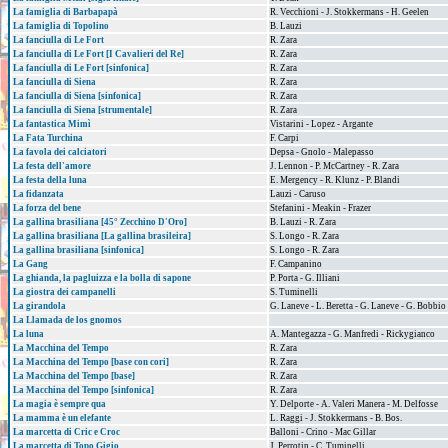
La famiglia di Barbapapà
R. Vecchioni - J. Stokkermans - H. Geelen
La famiglia di Topolino
B. Lauzi
La fanciulla di Le Fort
R. Zara
La fanciulla di Le Fort [I Cavalieri del Re]
R. Zara
La fanciulla di Le Fort [sinfonica]
R. Zara
La fanciulla di Siena
R. Zara
La fanciulla di Siena [sinfonica]
R. Zara
La fanciulla di Siena [strumentale]
R. Zara
La fantastica Mimì
Vistarini - Lopez - Argante
La Fata Turchina
F. Carpi
La favola dei calciatori
Depsa - Gnolo - Malepasso
La festa dell'amore
J. Lennon - P. McCartney - R. Zara
La festa della luna
E. Mergency - R. Klunz - P. Blandi
La fidanzata
Lauzi - Caruso
La forza del bene
Stefanini - Meakin - Frazer
La gallina brasiliana [45° Zecchino D'Oro]
B. Lauzi - R. Zara
La gallina brasiliana [La gallina brasileira]
S. Longo - R. Zara
La gallina brasiliana [sinfonica]
S. Longo - R. Zara
La Gang
F. Campanino
La ghianda, la pagluizza e la bolla di sapone
P. Porta - G. Illiani
La giostra dei campanelli
S. Tuminelli
La girandola
G. Laneve - L. Beretta - G. Laneve - G. Bobbio
La Llamada de los gnomos
La luna
A. Mantegazza - G. Manfredi - Rickygianco
La Macchina del Tempo
R. Zara
La Macchina del Tempo [base con cori]
R. Zara
La Macchina del Tempo [base]
R. Zara
La Macchina del Tempo [sinfonica]
R. Zara
La magia è sempre qua
Y. Delporte - A. Valeri Manera - M. Delfosse
La mamma è un elefante
L. Raggi - J. Stokkermans - B. Bos.
La marcetta di Cric e Croc
Balloni - Crino - Mac Gillar
La marcetta di Topo Gigio
J. Perrotin - C. Tuminelli