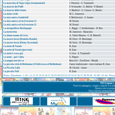
La marcetta di Topo Gigio [strumentale]
J. Perrotin - C. Tuminelli
La marcia dei Puffi
F. Wienneke - G. Behrle - P. Blandi
La marcia della frutta
S. Bardotti - G. Caruso- G. Baudo
La mela verde
M. L. Amoroso
La mia amica Sandybell
F. Berlincioni - S. Amato
La mia amica sei tu [versione 1]
M. Dorati
La mia amica sei tu [versione 2]
M. Dorati
La mongolfiera Barbapapà
L. Raggi - J. Stokkermans - B. Bos.
La motoretta
M. Amoroso - Baracuda
La ninna nanna di Licia
A. Valeri Manera - G. B. Martelli
La nostra forza [Daniela Rando]
M. Ortiz - D. Bontempi
La nostra forza [Elena Tavernini]
M. Ortiz - D. Bontempi
La notte di Natale
R. Zara
La notte di Natale [provino]
R. Zara
La notte è scesa già
S. Uno - S. Tuminelli
La notte... poi l'alba
G. Peguri
La pappa non mi va
Broccoli - Zavallone - Muzak
La piccola città di Betlemme (O little town of Bethlehem)
Canto tradizionale - testo italiano R. Zara
La Piccola Lulù
M. Chiodi - Anaw
La piccola Nell
R. Zara
Prima
-
Precedente
-
1-20
-
21
22
23
24
25
26
27
28
29
30
[31]
32
33
34
35
36
37
38
39
40
-
41-60
-
61-64
-
Pross
TDS Engine v. 
Tutte le immagini, i loghi, i marchi e le i
Questo sito si prop
Non è nostra intenzione con