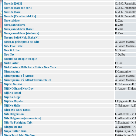
Nereide [2013]
G. & G. Panariell
Nereide [base con cori]
G. & G. Panariell
Nereide [base]
G. & G. Panariell
Nereide [Cavalieri del Re]
G. & G. Panariell
Nero soldato
R. Zara
Nero, cane di leva
R. Zara
Nero, cane di leva [base]
R. Zara
Nero, cane di leva [sinfonica]
R. Zara
Nesure, Bohiō Naki Haka Ni!
Neteb, la principessa del Nilo
A. Valeri Manera 
New Five Time
A. Valeri Manera -
New G.I. Joe
M. Dorati
New Toy
T. Dolby
Nezumi No Boogie Woogie
Nick Carter
F. Godi
Nick Carter - Mille luci - Notte a New York
F. Godi
Niente paura
F. Campanino
Niente paura, c'è Alfred!
A. Valeri Manera -
Niente paura, c'è Alfred! [strumentale]
A. Valeri Manera -
Niji Ni Naritai
K. Fukazawa - K. 
Niji NO Brand New Day
S. Amato - T. Ma
Niji No Hashi
Niji No Kippu
Niji No Miyako
I. Ujigami - H. A
Niji No Shōjo
T. Nakazato - A. 
Niku 2x9 Rock'n Roll
Nils Holgersson
L. Albertelli - V.
Nils Holgersson [strumentale]
L. Albertelli - V.
Nils No Fushigina Tabi
Y. Narahami - K. 
Ningen Tte Ina
A. Yamaguchi - A.
Ninja Hattori Kun
Fujiko Fujio - S.
Ninja Taisō Ichi, Nin San
Fujiko Fujio - S.