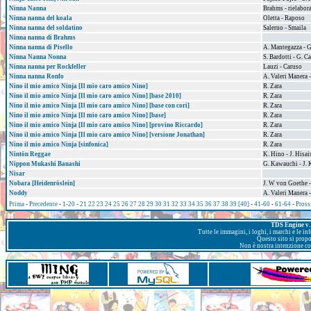
Ninna Nanna
Brahms - rielabor
Ninna nanna del koala
Oletta - Raposo
Ninna nanna del soldatino
Salerno - Smaila
Ninna nanna di Brahms
Ninna nanna di Pisello
A. Mantegazza - G
Ninna Nanna Nonna
S. Bardotti - G. C
Ninna nanna per Rockfeller
Lauzi - Caruso
Ninna nanna Ronfo
A. Valeri Manera -
Nino il mio amico Ninja [Il mio caro amico Nino]
R. Zara
Nino il mio amico Ninja [Il mio caro amico Nino] [base 2010]
R. Zara
Nino il mio amico Ninja [Il mio caro amico Nino] [base con cori]
R. Zara
Nino il mio amico Ninja [Il mio caro amico Nino] [base]
R. Zara
Nino il mio amico Ninja [Il mio caro amico Nino] [provino Riccardo]
R. Zara
Nino il mio amico Ninja [Il mio caro amico Nino] [versione Jonathan]
R. Zara
Nino il mio amico Ninja [sinfonica]
R. Zara
Nintōn Reggae
K. Hino - J. Hisai
Nippon Mukashi Banashi
G. Kawauchi - J. 
Nisar
Nobara [Heidenröslein]
J. W von Goethe -
Noddy
A. Valeri Manera 
Prima
-
Precedente
-
1-20
-
21
22
23
24
25
26
27
28
29
30
31
32
33
34
35
36
37
38
39
[40]
-
41-60
-
61-64
-
Pross
TDS Engine v. 
Tutte le immagini, i loghi, i marchi e le i
Questo sito si prop
Non è nostra intenzione con