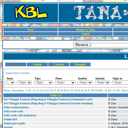
News
Dentro la Tana
Sigle
Artisti
Ricerca
L
Lista
Schede
Galleria
Dettaglio
Azzera filtri e ricerche
Anno
Tipo
Paese
Inedita
Iniziale
Sigla in
Prima
-
Precedente
-
1-20
-
21
22
23
24
25
26
27
28
29
30
31
32
33
34
35
36
37
38
39
[40]
-
41-60
-
61-64
-
Pross
Titolo [+]
Nel Villaggio Fantasia [Ding dong il Villaggio Fantasia] [strumentale e cori]
R. Zara
Nel Villaggio Fantasia [Ding dong il Villaggio Fantasia] [versione Jonathan]
R. Zara
Nella vecchia fattoria
Savona - Giacobet
Nella verde valle
R. Zara
Nella verde valle [sinfonica]
R. Zara
Nembo Kid
R. Pareti
Nemici per la pelle
L. Chiosso - D'Ott
Nereide
G. & G. Panariell