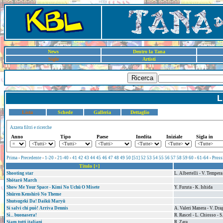
News
Dentro la Tana
Sigle
Artisti
Ricerca
L
Lista
Schede
Galleria
Dettaglio
Azzera filtri e ricerche
Anno
Tipo
Paese
Inedita
Iniziale
Sigla in
Prima
-
Precedente
-
1-20
-
21-40
-
41
42
43
44
45
46
47
48
49
50
[51]
52
53
54
55
56
57
58
59
60
-
61-64
-
Pross
Titolo [+]
Shooting star
L. Albertelli - V. Tempera
Shōtarō March
Show Me Your Space - Kimi No Uchū O Misete
Y. Furuta - K. Ishida
Shūren Kenshirō No Theme
Shutsugeki Da! Daikū Maryū
Si salvi chi può! Arriva Dennis
A. Valeri Manera - V. Dra
Sì... buonasera!
R. Rascel - L. Chiosso - S
Siam tutti italiani
R. Zara