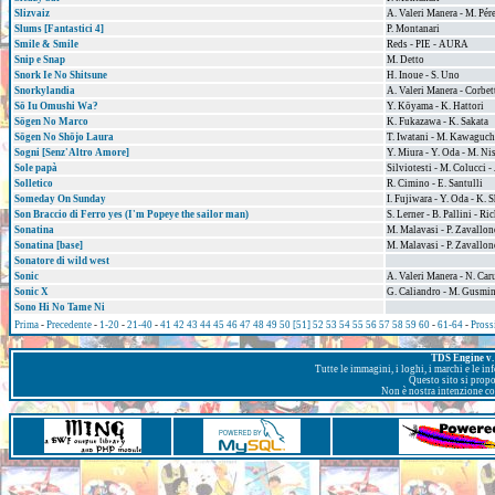
Slizvaiz
A. Valeri Manera - M. Pér
Slums [Fantastici 4]
P. Montanari
Smile & Smile
Reds - PIE - AURA
Snip e Snap
M. Detto
Snork Ie No Shitsune
H. Inoue - S. Uno
Snorkylandia
A. Valeri Manera - Corbet
Sō Iu Omushi Wa?
Y. Kōyama - K. Hattori
Sōgen No Marco
K. Fukazawa - K. Sakata
Sōgen No Shōjo Laura
T. Iwatani - M. Kawaguch
Sogni [Senz'Altro Amore]
Y. Miura - Y. Oda - M. Ni
Sole papà
Silviotesti - M. Colucci -
Solletico
R. Cimino - E. Santulli
Someday On Sunday
I. Fujiwara - Y. Oda - K.
Son Braccio di Ferro yes (I'm Popeye the sailor man)
S. Lerner - B. Pallini - R
Sonatina
M. Malavasi - P. Zavallon
Sonatina [base]
M. Malavasi - P. Zavallon
Sonatore di wild west
Sonic
A. Valeri Manera - N. Car
Sonic X
G. Caliandro - M. Gusmin
Sono Hi No Tame Ni
Prima
-
Precedente
-
1-20
-
21-40
-
41
42
43
44
45
46
47
48
49
50
[51]
52
53
54
55
56
57
58
59
60
-
61-64
-
Pross
TDS Engine v. 
Tutte le immagini, i loghi, i marchi e le i
Questo sito si prop
Non è nostra intenzione con