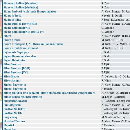
Siam tutti italiani [Graziani]
R. Zara
Siam tutti italiani [sinfonica]
R. Zara
Siamo fatti così (esplorando il corpo umano)
A. Valeri Manera - M. Pan
Siamo le Trollz
Nuvola - L. Orioli
Siamo le Winx
F. Serri - D. Luppino - A.
Siamo quelli di Beverly Hills
A. Valeri Manera - N. Car
Siamo tutti equilibristi
C. Mattone
Siamo tutti equilibristi [taglio TV]
C. Mattone
Sibert
A. Valeri Manera - R. Dub
Sicura e track
M. Nichetti - F. Godi
Sicura e track part 1, 2, 3 (German/Italian version)
M. Nichetti - M. Miller - 
Sicura e track [vocal version]
M. Nichetti - F. Godi
Sigla corta Supergulp
F. Godi
Signor Rossi chac chac chac
F. Godi
Signor Rossi Intro
F. Godi
Silent Survivor
T. Ujiki
Silent Survivor [BGM]
T. Ujiki
Silent Survivor [TV]
T. Ujiki
Silver Hawks
A. Lo Vecchio - G. De Ste
Silver Spoons
R. Wirth
Simba: è nato un re
A. Valeri Manera - G. Fas
Simba: è nato un re
J. Sposito
Simon Smith e l'orso danzante (Simon Smith And His Amazing Dancing Bear)
R. Newman - A. Magnano
Simon Templar [Simon Templer]
M. Logan - E. Riccardi
Simpatiche canaglie
G. Lamberti - F. Campani
Simsalagrimm
A. Valeri Manera - M. Lo
Sindbad No Bōken
I. Wakabayashi - S. Kiku
Sindbad No Uta
I. Wakabayashi - S. Kiku
Sing a Song
M. White - A. McKay
Skeleton Warriors
A. Valeri Manera - V. Chi
Slapstick
P. Montanari
Sleazy bar
P. Montanari