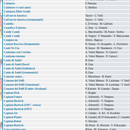
Calimero
F. Palermo
Calimero e i suoi amici
G. Bobbio
Calimero [Mele Verdi]
Call me in America
Taylor - C. Valli
Call me in America [strumentale]
Taylor - C. Valli
Camilla
C. D'Avena - M. Galbiati
Camilla e Fabrizio
G. Dati - G. Orlandi
Candy Candy
L. Macchiarella - M. Fraser - Kobra
Candy Candy
K. Nagita - T. Watanabe - Y. Matsuyama
Canguro no
Oletta - Raposo
Cantate Rosvita (Strumentale)
D. Farina - O. Avogadro - L. Fischietto
Canti No Uta
H. Inoue - M. Yamamoto - S. Uno
Cantiamo con Cristina
A. Valeri Manera - N. Carucci
Cantiamo insieme
A. Valeri Manera - N. Carucci
Canto di André
R. Zara
Canto di André [base]
R. Zara
Canto di André [sinfonica]
R. Zara
Canto di André [strumentale]
R. Zara
Canzone contro...
C. Minellono - R. Pareti
Canzone dei Puffi
A. Valeri Manera - D. Lackman - V. Szell
Canzone dei Puffi [Antoniano]
A. Valeri Manera - D. Lackman - V. Szell
Canzone dei Puffi [Father Abraham]
P. Kartner - R. Granata - Danpa
Capitan Dick
V. Draghi
Capitan Futuro
L. Albertelli - V. Tempera
Capitan Harlock
L. Albertelli - V. Tempera
Capitan Harlock [1997 - estesa]
L. Albertelli - V. Tempera
Capitan Harlock [1997]
L. Albertelli - V. Tempera
Capitan Jet
U. Caldari - A. Itō - N. Koshibe
Capitan Planet
R. Casadei, M. D'Alessandro, C. Casadei
Capitan Robot
U. Decimo
Captain Harlock
M. Hirao - K. Hotomi - S. Yokoyama
Cara carogna cara
Bibap - M. Amoroso - Lulac