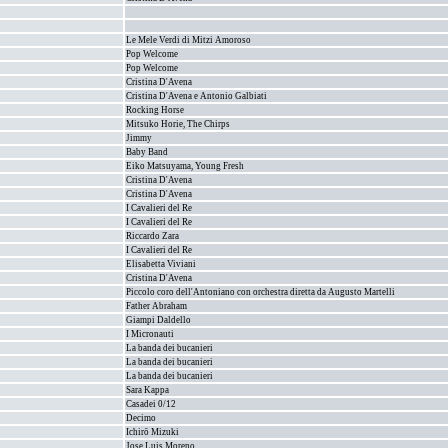
Le Mele Verdi di Mitzi Amoroso
Pop Welcome
Pop Welcome
Cristina D'Avena
Cristina D'Avena e Antonio Galbiati
Rocking Horse
Mitsuko Horie, The Chirps
Jimmy
Baby Band
Eiko Matsuyama, Young Fresh
Cristina D'Avena
Cristina D'Avena
I Cavalieri del Re
I Cavalieri del Re
Riccardo Zara
I Cavalieri del Re
Elisabetta Viviani
Cristina D'Avena
Piccolo coro dell'Antoniano con orchestra diretta da Augusto Martelli
Father Abraham
Giampi Daldello
I Micronauti
La banda dei bucanieri
La banda dei bucanieri
La banda dei bucanieri
Sara Kappa
Casadei 0/12
Decimo
Ichirō Mizuki
Jose Luis Moreno