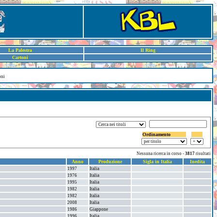
La Palestra
Il Ring
Cartoni
oni
Ordinamento
Nessuna ricerca in corso -
3817
risultati
Anno
Produzione
Sigla in Italia
Inedita
1997
Italia
1976
Italia
1995
Italia
1982
Italia
1982
Italia
2008
Italia
1986
Giappone
1996
Italia