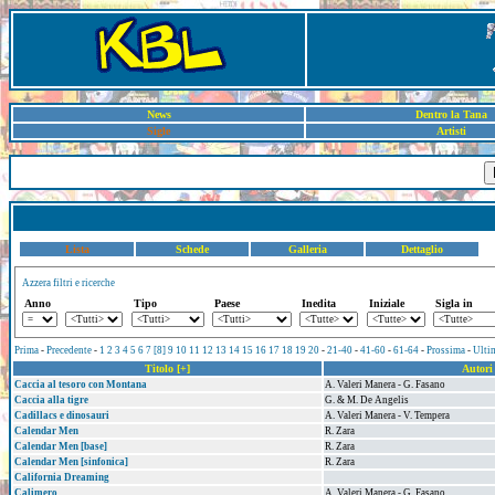
News
Dentro la Tana
Sigle
Artisti
Lista
Schede
Galleria
Dettaglio
Azzera filtri e ricerche
Anno
Tipo
Paese
Inedita
Iniziale
Sigla in
Prima
-
Precedente
-
1
2
3
4
5
6
7
[8]
9
10
11
12
13
14
15
16
17
18
19
20
-
21-40
-
41-60
-
61-64
-
Prossima
-
Ulti
Titolo [+]
Autori
Caccia al tesoro con Montana
A. Valeri Manera - G. Fasano
Caccia alla tigre
G. & M. De Angelis
Cadillacs e dinosauri
A. Valeri Manera - V. Tempera
Calendar Men
R. Zara
Calendar Men [base]
R. Zara
Calendar Men [sinfonica]
R. Zara
California Dreaming
Calimero
A. Valeri Manera - G. Fasano