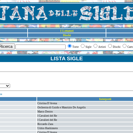
I Lottatori
Dischi
Ricerca
Tutte
Sigle
Artisti
Dischi
Cart
LISTA SIGLE
ma
Interpreti
Cristina D'Avena
Orchestra di Guido e Maurizio De Angelis
Marco Destro
I Cavalieri del Re
I Cavalieri del Re
Riccardo Zara
Ushio Hashimoto
Cristina D'Avena