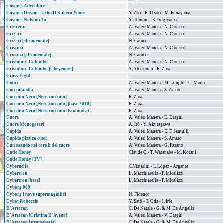
Cosmos Adventure
Cosmos Dream - Uchū O Kakeru Yume
Y. Aki - R. Uzaki - M. Funayama
Cosmos Ni Kimi To
Y. Tomino - K. Sugiyama
Crescerai
A. Valeri Manera - N. Carucci
Cri Cri
A. Valeri Manera - N. Carucci
Cri Cri [strumentale]
N. Carucci
Cristina
A. Valeri Manera - N. Carucci
Cristina [strumentale]
N. Carucci
Cristoforo Colombo
A. Valeri Manera - N. Carucci
Cristoforo Colombo [Cheyennes]
S. Alemanno - R. Zara
Cross Fight!
Cubix
A. Valeri Manera - M. Longhi - G. Vanni
Cucciolandia
A. Valeri Manera - S. Amato
Cucciolo Nero [Nero cucciolo]
R. Zara
Cucciolo Nero [Nero cucciolo] [base 2010]
R. Zara
Cucciolo Nero [Nero cucciolo] [sinfonica]
R. Zara
Cuore
A. Valeri Manera - E. Draghi
Cuore Monogatari
A. Itō - Y. Akutagawa
Cupido
A. Valeri Manera - E. F. Santulli
Cupido pizzica cuori
A. Valeri Manera - S. Amato
Curiosando nei cortili del cuore
A. Valeri Manera - G. Fasano
Cutie Honey
Claude Q - T. Watanabe - M. Kotani
Cutie Honey [TV]
Cybernella
C.Vistarini - L.Lopez - Argante
Cybertron
L. Macchiarella - F. Micalizzi
Cybertron [base]
L. Macchiarella - F. Micalizzi
Cyborg 009
Cyborg i nove supermagnifici
N. Fidenco
Cybot Robocchi
Y. Satō - T. Oda - J. Irie
D'Artacan
C. De Natale - G. & M. De Angelis
D'Artacan [Cristina D'Avena]
A. Valeri Manera - V. Draghi
D'Artacan [strumentale]
C. De Natale - G. & M. De Angelis