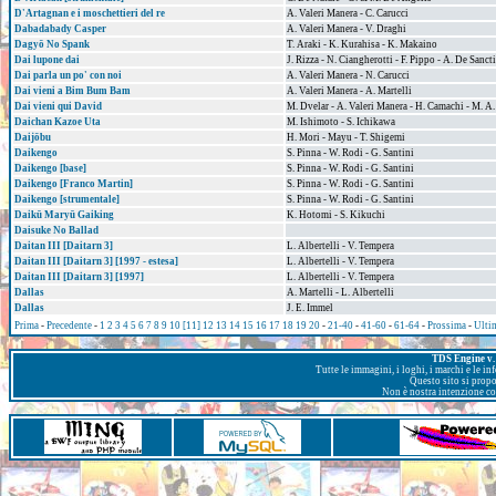
D'Artagnan e i moschettieri del re
A. Valeri Manera - C. Carucci
Dabadabady Casper
A. Valeri Manera - V. Draghi
Dagyō No Spank
T. Araki - K. Kurahisa - K. Makaino
Dai lupone dai
J. Rizza - N. Ciangherotti - F. Pippo - A. De Sanct
Dai parla un po' con noi
A. Valeri Manera - N. Carucci
Dai vieni a Bim Bum Bam
A. Valeri Manera - A. Martelli
Dai vieni qui David
M. Dvelar - A. Valeri Manera - H. Camachi - M. 
Daichan Kazoe Uta
M. Ishimoto - S. Ichikawa
Daijōbu
H. Mori - Mayu - T. Shigemi
Daikengo
S. Pinna - W. Rodi - G. Santini
Daikengo [base]
S. Pinna - W. Rodi - G. Santini
Daikengo [Franco Martin]
S. Pinna - W. Rodi - G. Santini
Daikengo [strumentale]
S. Pinna - W. Rodi - G. Santini
Daikū Maryū Gaiking
K. Hotomi - S. Kikuchi
Daisuke No Ballad
Daitan III [Daitarn 3]
L. Albertelli - V. Tempera
Daitan III [Daitarn 3] [1997 - estesa]
L. Albertelli - V. Tempera
Daitan III [Daitarn 3] [1997]
L. Albertelli - V. Tempera
Dallas
A. Martelli - L. Albertelli
Dallas
J. E. Immel
Prima
-
Precedente
-
1
2
3
4
5
6
7
8
9
10
[11]
12
13
14
15
16
17
18
19
20
-
21-40
-
41-60
-
61-64
-
Prossima
-
Ulti
TDS Engine v. 
Tutte le immagini, i loghi, i marchi e le i
Questo sito si prop
Non è nostra intenzione con