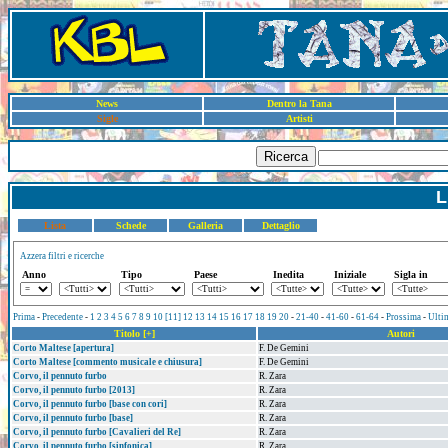
News
Dentro la Tana
Sigle
Artisti
Ricerca
L
Lista
Schede
Galleria
Dettaglio
Azzera filtri e ricerche
Anno
Tipo
Paese
Inedita
Iniziale
Sigla in
Prima
-
Precedente
-
1
2
3
4
5
6
7
8
9
10
[11]
12
13
14
15
16
17
18
19
20
-
21-40
-
41-60
-
61-64
-
Prossima
-
Ulti
Titolo [+]
Autori
Corto Maltese [apertura]
F. De Gemini
Corto Maltese [commento musicale e chiusura]
F. De Gemini
Corvo, il pennuto furbo
R. Zara
Corvo, il pennuto furbo [2013]
R. Zara
Corvo, il pennuto furbo [base con cori]
R. Zara
Corvo, il pennuto furbo [base]
R. Zara
Corvo, il pennuto furbo [Cavalieri del Re]
R. Zara
Corvo, il pennuto furbo [sinfonica]
R. Zara