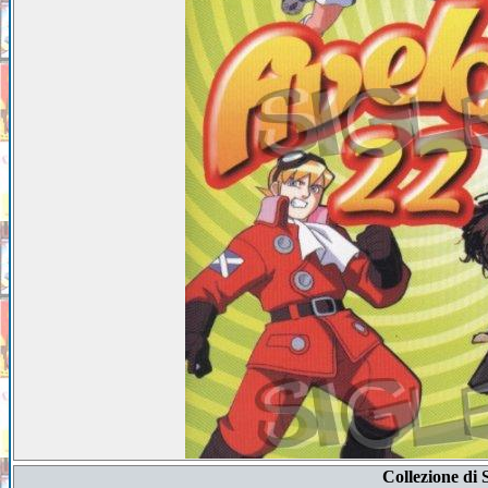
Collezione di