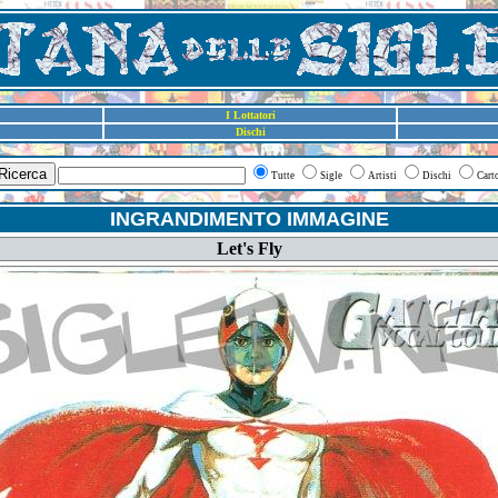
I Lottatori
Dischi
Ricerca
Tutte
Sigle
Artisti
Dischi
Cart
INGRANDIMENTO IMMAGINE
Let's Fly