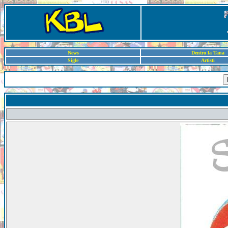
News
Dentro la Tana
Sigle
Artisti