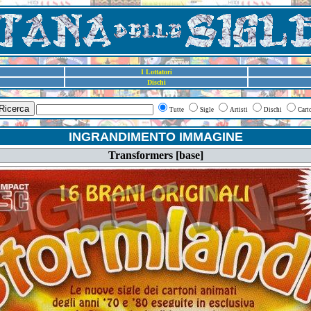
I Lottatori
Dischi
Ricerca
Tutte
Sigle
Artisti
Dischi
Cart
INGRANDIMENTO IMMAGINE
Transformers [base]