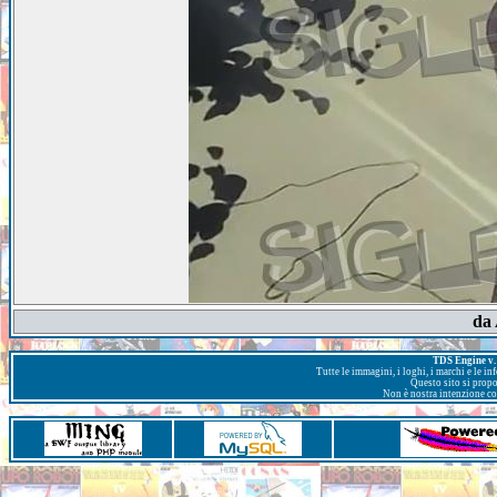
da
TDS Engine v. 
Tutte le immagini, i loghi, i marchi e le i
Questo sito si prop
Non è nostra intenzione con