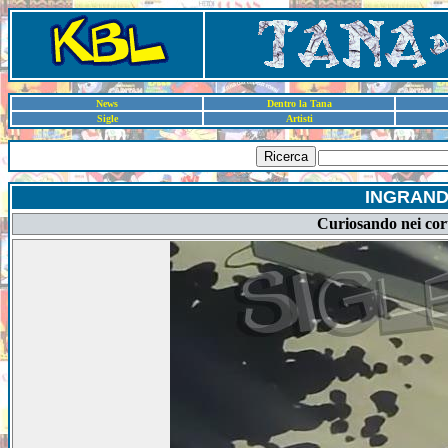
News
Dentro la Tana
Sigle
Artisti
Ricerca
INGRAND
Curiosando nei corti