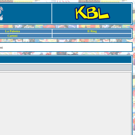
La Palestra
Il Ring
Cartoni
oni