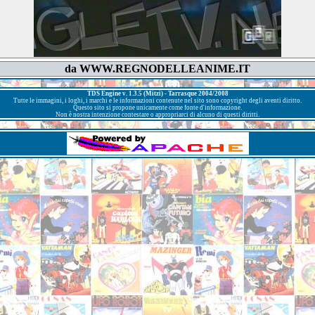
da WWW.REGNODELLEANIME.IT
TDS Engine v. 1.3.5 (Mitzi) - Tarrasque 2004/2008
Tutte le immagini, i loghi, i marchi e le informazioni contenute nel sito sono copyright degli aventi diritto.
Questo sito si propone unicamente come fonte d'informazione.
Non è nostra intenzione contestare o appropriarci di alcuno di questi diritti.