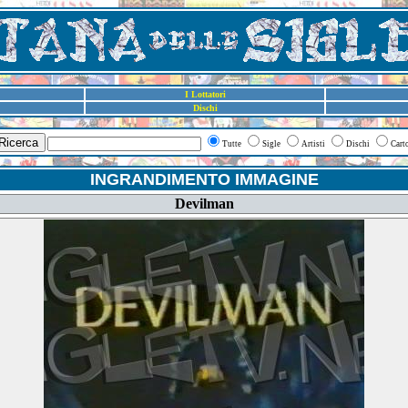
I Lottatori
Dischi
Ricerca
Tutte
Sigle
Artisti
Dischi
Cart
INGRANDIMENTO IMMAGINE
Devilman