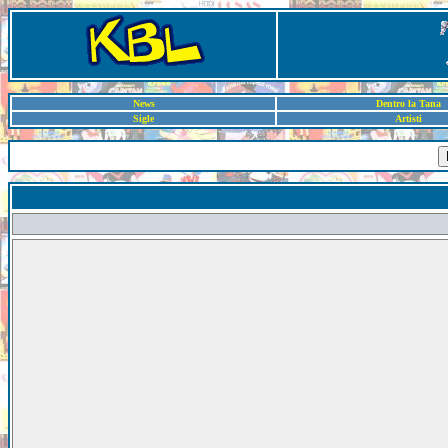
News
Dentro la Tana
Sigle
Artisti