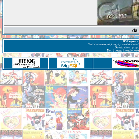
da
TDS Engine v. 
Tutte le immagini, i loghi, i marchi e le i
Questo sito si prop
Non è nostra intenzione con