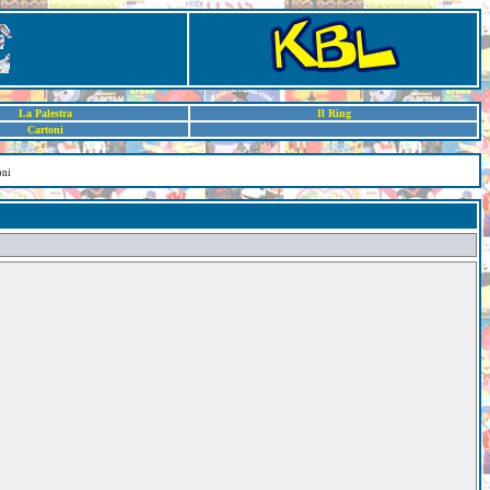
La Palestra
Il Ring
Cartoni
oni