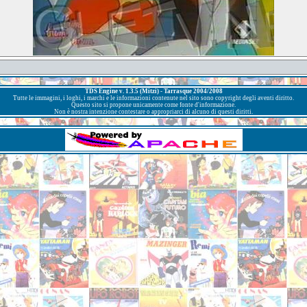
TDS Engine v. 1.3.5 (Mitzi) - Tarrasque 2004/2008
Tutte le immagini, i loghi, i marchi e le informazioni contenute nel sito sono copyright degli aventi diritto.
Questo sito si propone unicamente come fonte d'informazione.
Non è nostra intenzione contestare o appropriarci di alcuno di questi diritti.