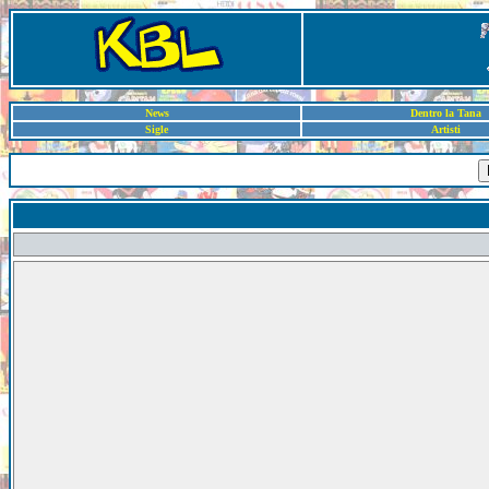
News
Dentro la Tana
Sigle
Artisti