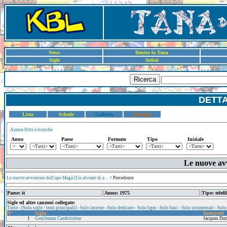
News
Dentro la Tana
Sigle
Artisti
Ricerca
DETT
Lista
Schede
Galleria
Dettaglio
Azzera filtri e ricerche
Anno
Paese
Formato
Tipo
Iniziale
Le nuove av
Le nuove avventure dell'ape Magà [Un alveare di a ...
< Precedente
Paese: it
Anno: 1975
Tipo: telefi
Sigle ed altre canzoni collegate:
Tutte
-
[Solo sigle / temi principali]
-
Solo interne
-
Solo dedicate
-
Solo bgm
-
Solo basi
-
Solo strumentali
-
Solo
N°
Sigla
Interpreti
1
Gentleman Cambrioleur
Jacques Dut