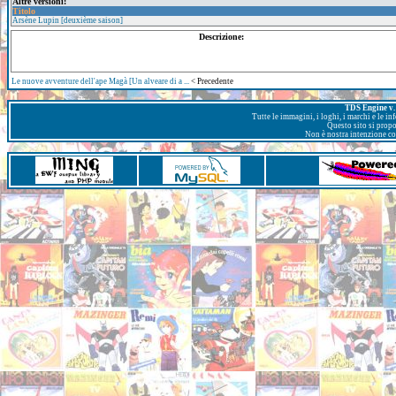
Altre versioni:
Titolo
Arsène Lupin [deuxième saison]
Descrizione:
Le nuove avventure dell'ape Magà [Un alveare di a ...
< Precedente
TDS Engine v. 
Tutte le immagini, i loghi, i marchi e le i
Questo sito si prop
Non è nostra intenzione con