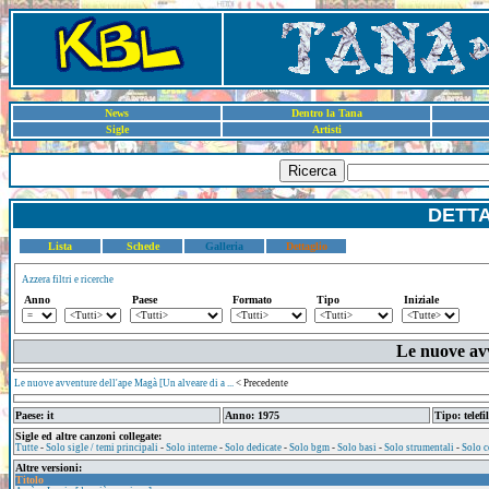
News
Dentro la Tana
Sigle
Artisti
Ricerca
DETT
Lista
Schede
Galleria
Dettaglio
Azzera filtri e ricerche
Anno
Paese
Formato
Tipo
Iniziale
Le nuove av
Le nuove avventure dell'ape Magà [Un alveare di a ...
< Precedente
Paese: it
Anno: 1975
Tipo: telefi
Sigle ed altre canzoni collegate:
Tutte
-
Solo sigle / temi principali
-
Solo interne
-
Solo dedicate
-
Solo bgm
-
Solo basi
-
Solo strumentali
-
Solo c
Altre versioni:
Titolo