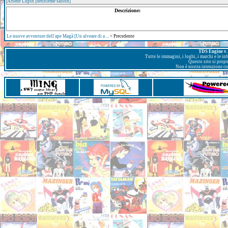
Arsène Lupin [deuxième saison]
Descrizione:
Le nuove avventure dell'ape Magà [Un alveare di a ...
< Precedente
TDS Engine v. 
Tutte le immagini, i loghi, i marchi e le i
Questo sito si prop
Non è nostra intenzione con